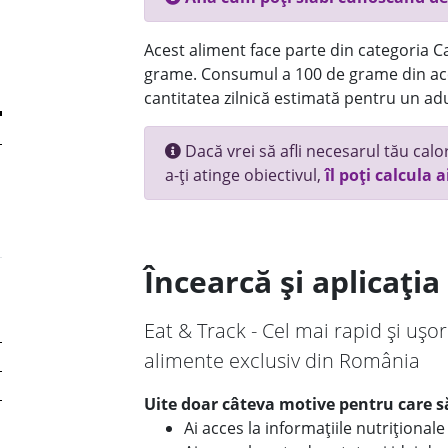
Acest aliment face parte din categoria Ca
grame. Consumul a 100 de grame din ace
cantitatea zilnică estimată pentru un adu
Dacă vrei să afli necesarul tău calori
a-ți atinge obiectivul,
îl poți calcula a
Încearcă și aplicați
Eat & Track - Cel mai rapid și ușor
alimente exclusiv din România
Uite doar câteva motive pentru care să
Ai acces la informațiile nutriționa