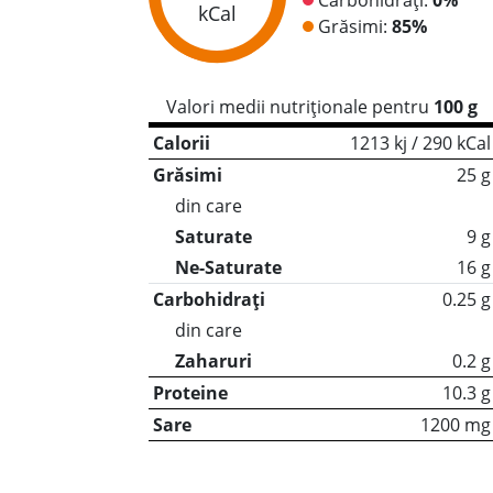
kCal
Grăsimi:
85%
Valori medii nutriționale pentru
100 g
Calorii
1213 kj / 290 kCal
Grăsimi
25 g
din care
Saturate
9 g
Ne-Saturate
16 g
Carbohidrați
0.25 g
din care
Zaharuri
0.2 g
Proteine
10.3 g
Sare
1200 mg