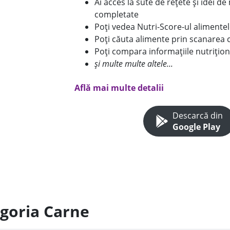
Ai acces la sute de rețete și idei d
completate
Poți vedea Nutri-Score-ul alimente
Poți căuta alimente prin scanarea 
Poți compara informațiile nutrițion
și multe multe altele...
Află mai multe detalii
Descarcă din
Google Play
egoria Carne