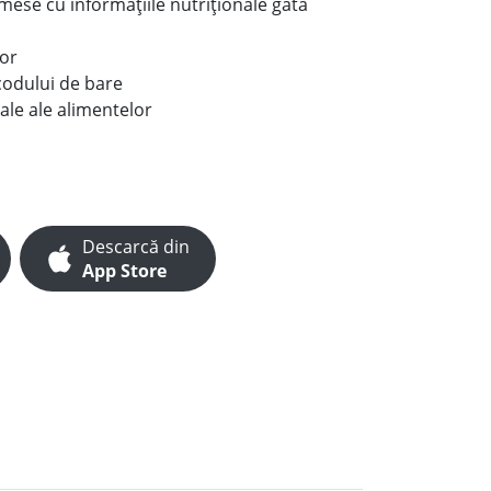
e mese cu informațiile nutriționale gata
lor
codului de bare
ale ale alimentelor
Descarcă din
App Store