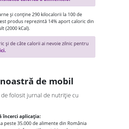
rne și conține 290 kilocalorii la 100 de
st produs reprezintă 14% aport caloric din
lt (2000 kCal).
c și de câte calorii ai nevoie zilnic pentru
ici.
a noastră de mobil
 de folosit jurnal de nutriție cu
 încerci aplicația:
le a peste 35.000 de alimente din România