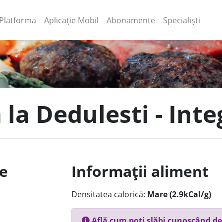
(current)
(current)
Platforma
Aplicație Mobil
Abonamente
Specialiști
a la Dedulesti - Int
le
Informații aliment
Densitatea calorică:
Mare (2.9kCal/g)
Află cum poți slăbi cunoscând de