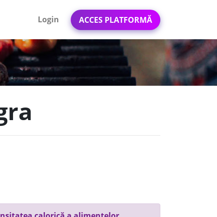
Login
ACCES PLATFORMĂ
egra
nsitatea calorică a alimentelor