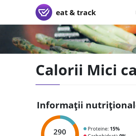
eat & track
Calorii Mici c
Informații nutriționa
Proteine:
15%
290
Carbohidrați:
0%