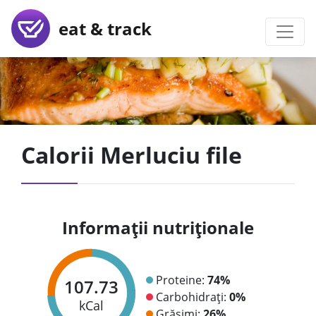
eat & track
Calorii Merluciu file
Informații nutriționale
Proteine:
74%
107.73
Carbohidrați:
0%
kCal
Grăsimi:
26%