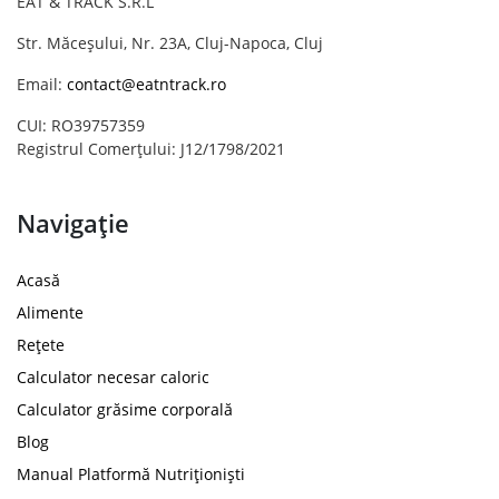
EAT & TRACK S.R.L
Str. Măceșului, Nr. 23A, Cluj-Napoca, Cluj
Email:
contact@eatntrack.ro
CUI: RO39757359
Registrul Comerțului: J12/1798/2021
Navigație
Acasă
Alimente
Rețete
Calculator necesar caloric
Calculator grăsime corporală
Blog
Manual Platformă Nutriționiști