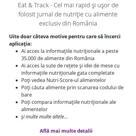
Eat & Track - Cel mai rapid și ușor de
folosit jurnal de nutriție cu alimente
exclusiv din România
Uite doar câteva motive pentru care să încerci
aplicația:
Ai acces la informațiile nutriționale a peste
35.000 de alimente din România
Ai acces la sute de rețete și idei de mese cu
informațiile nutriționale gata completate
Poți vedea Nutri-Score-ul alimentelor
Poți căuta alimente prin scanarea codului de
bare
Poți compara informațiile nutriționale ale
alimentelor
și multe multe altele...
Află mai multe detalii