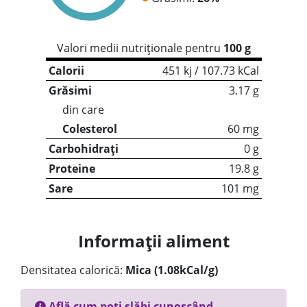
Valori medii nutriționale pentru
100 g
Calorii
451 kj / 107.73 kCal
Grăsimi
3.17 g
din care
Colesterol
60 mg
Carbohidrați
0 g
Proteine
19.8 g
Sare
101 mg
Informații aliment
Densitatea calorică:
Mica (1.08kCal/g)
Află cum poți slăbi cunoscând