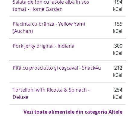
Salata de ton cu fasole alba in sos
194
tomat - Home Garden
kCal
Placinta cu brânza - Yellow Yami
155
(Auchan)
kCal
Pork jerky original - Indiana
300
kCal
Pită cu prosciutto și cașcaval - Snack4u
212
kCal
Tortelloni with Ricotta & Spinach -
254
Deluxe
kCal
Vezi toate alimentele din categoria Altele