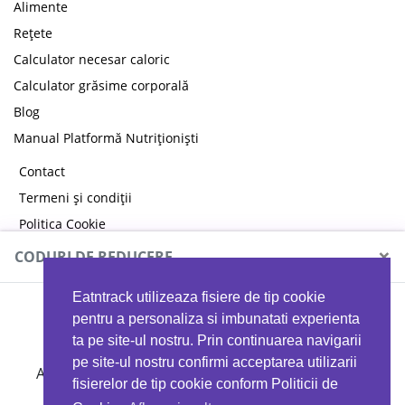
Alimente
Rețete
Calculator necesar caloric
Calculator grăsime corporală
Blog
Manual Platformă Nutriționiști
Contact
Termeni și condiții
Politica Cookie
Politica de confidențialitate
×
CODURI DE REDUCERE
Eatntrack utilizeaza fisiere de tip cookie
MYPROTEIN
pentru a personaliza si imbunatati experienta
ta pe site-ul nostru. Prin continuarea navigarii
pe site-ul nostru confirmi acceptarea utilizarii
Ai
40%
reducere la orice comandă folosind codul
fisierelor de tip cookie conform Politicii de
EATTRACK