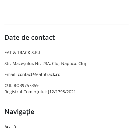
Date de contact
EAT & TRACK S.R.L
Str. Măceșului, Nr. 23A, Cluj-Napoca, Cluj
Email:
contact@eatntrack.ro
CUI: RO39757359
Registrul Comerțului: J12/1798/2021
Navigație
Acasă