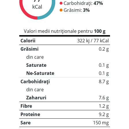
Carbohidrați:
47%
kCal
Grăsimi:
3%
Valori medii nutriționale pentru
100 g
Calorii
322 kj / 77 kCal
Grăsimi
0.2 g
din care
Saturate
0.1 g
Ne-Saturate
0.1 g
Carbohidrați
8.7 g
din care
Zaharuri
7.6 g
Fibre
1.2 g
Proteine
9.2 g
Sare
150 mg