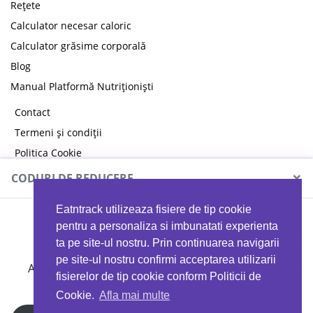
Rețete
Calculator necesar caloric
Calculator grăsime corporală
Blog
Manual Platformă Nutriționiști
Contact
Termeni și condiții
Politica Cookie
Politica de confidențialitate
×
CODURI DE REDUCERE
Eatntrack utilizeaza fisiere de tip cookie
MYPROTEIN
pentru a personaliza si imbunatati experienta
ta pe site-ul nostru. Prin continuarea navigarii
pe site-ul nostru confirmi acceptarea utilizarii
Ai
40%
reducere la orice comandă folosind codul
fisierelor de tip cookie conform Politicii de
EATTRACK
Cookie.
Afla mai multe