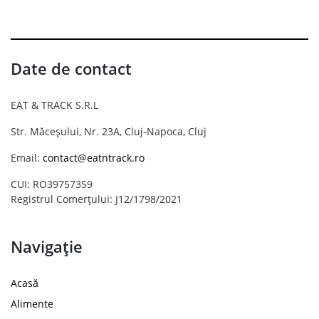
Date de contact
EAT & TRACK S.R.L
Str. Măceșului, Nr. 23A, Cluj-Napoca, Cluj
Email:
contact@eatntrack.ro
CUI: RO39757359
Registrul Comerțului: J12/1798/2021
Navigație
Acasă
Alimente