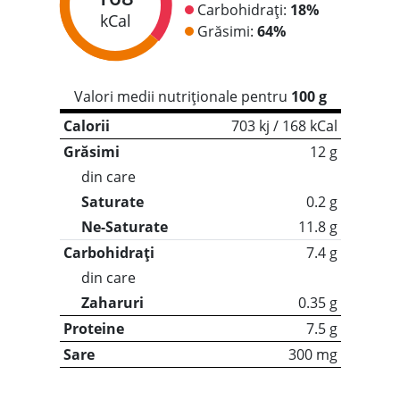
Carbohidrați:
18%
kCal
Grăsimi:
64%
Valori medii nutriționale pentru
100 g
Calorii
703 kj / 168 kCal
Grăsimi
12 g
din care
Saturate
0.2 g
Ne-Saturate
11.8 g
Carbohidrați
7.4 g
din care
Zaharuri
0.35 g
Proteine
7.5 g
Sare
300 mg