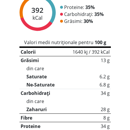
Proteine:
35%
392
Carbohidrați:
35%
kCal
Grăsimi:
30%
Valori medii nutriționale pentru
100 g
Calorii
1640 kj / 392 kCal
Grăsimi
13 g
din care
Saturate
6.2 g
Ne-Saturate
6.8 g
Carbohidrați
34 g
din care
Zaharuri
28 g
Fibre
8 g
Proteine
34 g