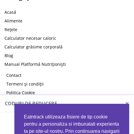
Acasă
Alimente
Rețete
Calculator necesar caloric
Calculator grăsime corporală
Blog
Manual Platformă Nutriționiști
Contact
Termeni și condiții
Politica Cookie
Politica de confidențialitate
×
CODURI DE REDUCERE
Eatntrack utilizeaza fisiere de tip cookie
MYPROTEIN
pentru a personaliza si imbunatati experienta
ta pe site-ul nostru. Prin continuarea navigarii