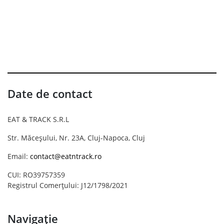
Date de contact
EAT & TRACK S.R.L
Str. Măceșului, Nr. 23A, Cluj-Napoca, Cluj
Email:
contact@eatntrack.ro
CUI: RO39757359
Registrul Comerțului: J12/1798/2021
Navigație