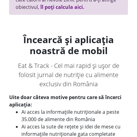
obiectivul,
îl poți calcula aici.
Încearcă și aplicația
noastră de mobil
Eat & Track - Cel mai rapid și ușor de
folosit jurnal de nutriție cu alimente
exclusiv din România
Uite doar câteva motive pentru care să încerci
aplicația:
Ai acces la informațiile nutriționale a peste
35.000 de alimente din România
Ai acces la sute de rețete și idei de mese cu
informațiile nutriționale gata completate