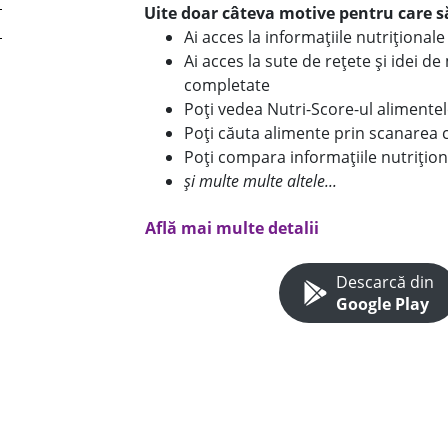
Uite doar câteva motive pentru care să
Ai acces la informațiile nutriționa
Ai acces la sute de rețete și idei d
completate
Poți vedea Nutri-Score-ul alimente
Poți căuta alimente prin scanarea 
Poți compara informațiile nutrițion
și multe multe altele...
Află mai multe detalii
Descarcă din
Google Play