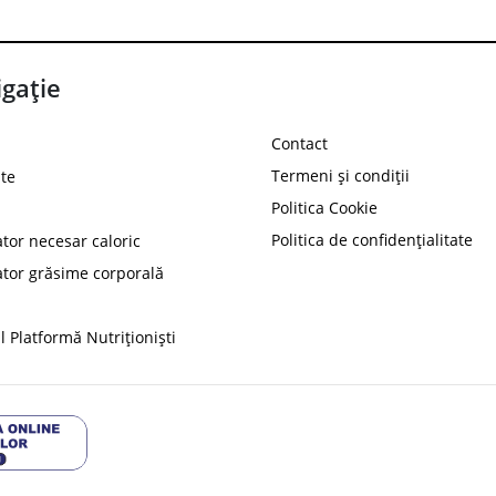
gație
Contact
Termeni și condiții
te
Politica Cookie
Politica de confidențialitate
ator necesar caloric
PROT
ator grăsime corporală
Ai
10%
reducere la
folosind codul
 Platformă Nutriționiști
Profită 