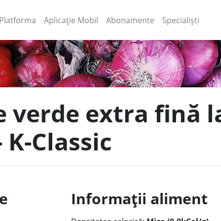
(current)
(current)
Platforma
Aplicație Mobil
Abonamente
Specialiști
 verde extra fină l
 K-Classic
le
Informații aliment