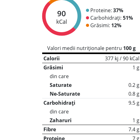
Proteine:
37%
90
Carbohidrați:
51%
kCal
Grăsimi:
12%
Valori medii nutriționale pentru
100 g
Calorii
377 kj / 90 kCal
Grăsimi
1 g
din care
Saturate
0.2 g
Ne-Saturate
0.8 g
Carbohidrați
9.5 g
din care
Zaharuri
1 g
Fibre
7.4 g
Proteine
7 g