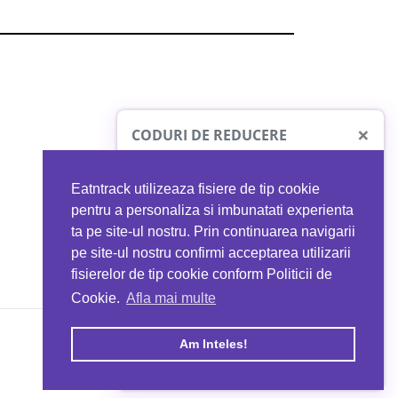
×
CODURI DE REDUCERE
Eatntrack utilizeaza fisiere de tip cookie
O41
MYPROTEIN
pentru a personaliza si imbunatati experienta
ta pe site-ul nostru. Prin continuarea navigarii
 orice comandă
Ai
40%
reducere la orice comandă
pe site-ul nostru confirmi acceptarea utilizarii
EATNTRACK
folosind codul
EATTRACK
fisierelor de tip cookie conform Politicii de
Cookie.
Afla mai multe
acum
Profită acum
Am Inteles!
Copyright © 2026 EAT & TRACK S.R.L