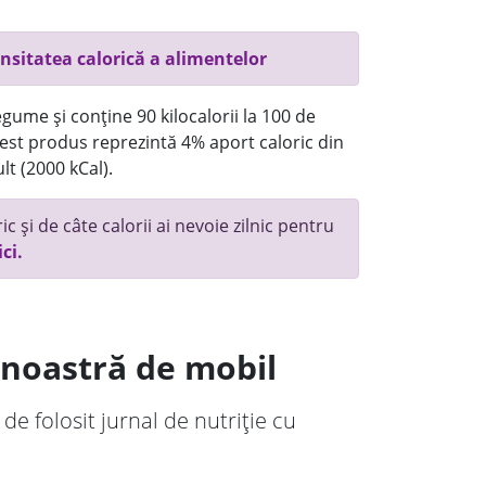
nsitatea calorică a alimentelor
gume și conține 90 kilocalorii la 100 de
st produs reprezintă 4% aport caloric din
lt (2000 kCal).
c și de câte calorii ai nevoie zilnic pentru
ici.
a noastră de mobil
 de folosit jurnal de nutriție cu