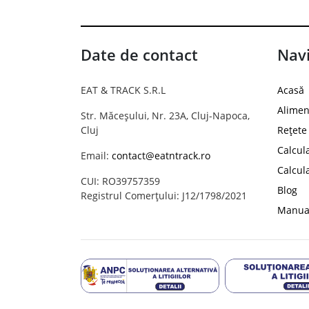
Date de contact
Navi
EAT & TRACK S.R.L
Acasă
Alimen
Str. Măceșului, Nr. 23A, Cluj-Napoca,
Cluj
Rețete
Calcul
Email:
contact@eatntrack.ro
Calcul
CUI: RO39757359
Blog
Registrul Comerțului: J12/1798/2021
Manual