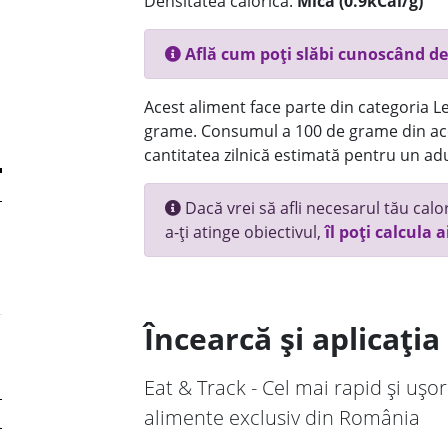
Densitatea calorică:
Mica (0.9kCal/g)
Află cum poți slăbi cunoscând de
Acest aliment face parte din categoria Le
grame. Consumul a 100 de grame din ace
cantitatea zilnică estimată pentru un adu
Dacă vrei să afli necesarul tău calori
a-ți atinge obiectivul,
îl poți calcula a
Încearcă și aplicați
Eat & Track - Cel mai rapid și ușor
alimente exclusiv din România