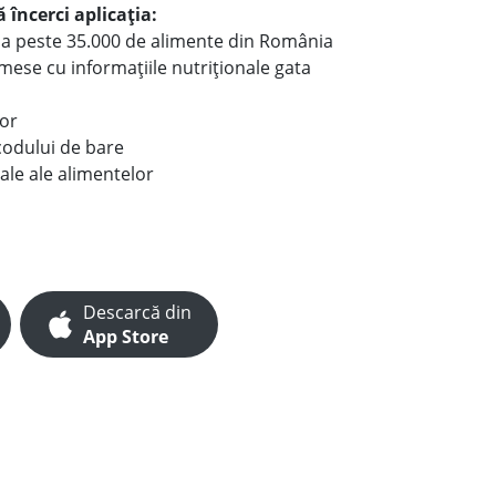
 încerci aplicația:
le a peste 35.000 de alimente din România
e mese cu informațiile nutriționale gata
lor
codului de bare
ale ale alimentelor
Descarcă din
App Store