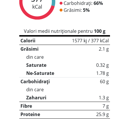
Carbohidrați:
66%
kCal
Grăsimi:
5%
Valori medii nutriționale pentru
100 g
Calorii
1577 kj / 377 kCal
Grăsimi
2.1 g
din care
Saturate
0.32 g
Ne-Saturate
1.78 g
Carbohidrați
60 g
din care
Zaharuri
1.3 g
Fibre
7 g
Proteine
25.9 g