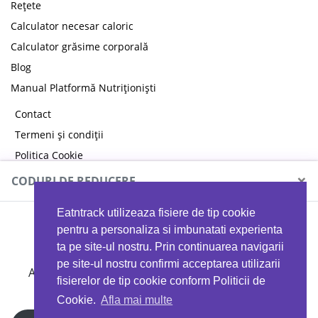
Rețete
Calculator necesar caloric
Calculator grăsime corporală
Blog
Manual Platformă Nutriționiști
Contact
Termeni și condiții
Politica Cookie
Politica de confidențialitate
×
CODURI DE REDUCERE
Eatntrack utilizeaza fisiere de tip cookie
MYPROTEIN
pentru a personaliza si imbunatati experienta
ta pe site-ul nostru. Prin continuarea navigarii
pe site-ul nostru confirmi acceptarea utilizarii
Ai
40%
reducere la orice comandă folosind codul
fisierelor de tip cookie conform Politicii de
EATTRACK
Cookie.
Afla mai multe