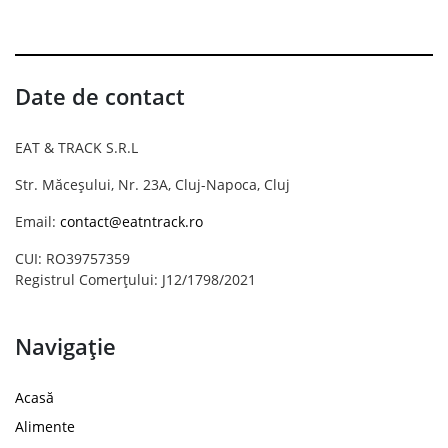
Date de contact
EAT & TRACK S.R.L
Str. Măceșului, Nr. 23A, Cluj-Napoca, Cluj
Email:
contact@eatntrack.ro
CUI: RO39757359
Registrul Comerțului: J12/1798/2021
Navigație
Acasă
Alimente