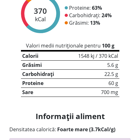
Proteine:
63%
370
Carbohidrați:
24%
kCal
Grăsimi:
13%
Valori medii nutriționale pentru
100 g
Calorii
1548 kj / 370 kCal
Grăsimi
5.6 g
Carbohidrați
22.5 g
Proteine
60 g
Sare
700 mg
Informații aliment
Densitatea calorică:
Foarte mare (3.7kCal/g)