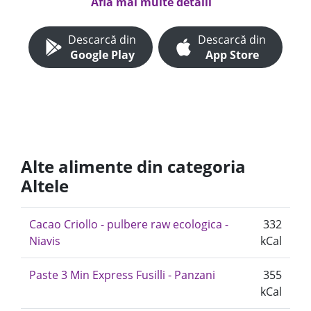
Află mai multe detalii
Descarcă din
Descarcă din
Google Play
App Store
Alte alimente din categoria
Altele
Cacao Criollo - pulbere raw ecologica -
332
Niavis
kCal
Paste 3 Min Express Fusilli - Panzani
355
kCal