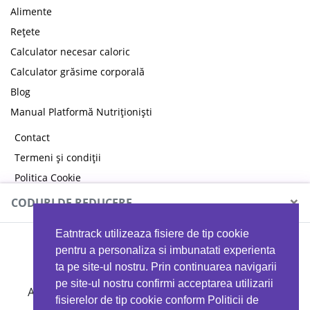
Alimente
Rețete
Calculator necesar caloric
Calculator grăsime corporală
Blog
Manual Platformă Nutriționiști
Contact
Termeni și condiții
Politica Cookie
Politica de confidențialitate
×
CODURI DE REDUCERE
Eatntrack utilizeaza fisiere de tip cookie
MYPROTEIN
pentru a personaliza si imbunatati experienta
ta pe site-ul nostru. Prin continuarea navigarii
pe site-ul nostru confirmi acceptarea utilizarii
Ai
40%
reducere la orice comandă folosind codul
fisierelor de tip cookie conform Politicii de
EATTRACK