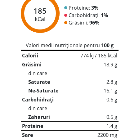
Proteine:
3%
185
Carbohidrați:
1%
kCal
Grăsimi:
96%
Valori medii nutriționale pentru
100 g
Calorii
774 kj / 185 kCal
Grăsimi
18.9 g
din care
Saturate
2.8 g
Ne-Saturate
16.1 g
Carbohidrați
0.6 g
din care
Zaharuri
0.5 g
Proteine
1.4 g
Sare
2200 mg