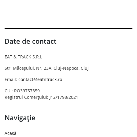
Date de contact
EAT & TRACK S.R.L
Str. Măceșului, Nr. 23A, Cluj-Napoca, Cluj
Email:
contact@eatntrack.ro
CUI: RO39757359
Registrul Comerțului: J12/1798/2021
Navigație
Acasă