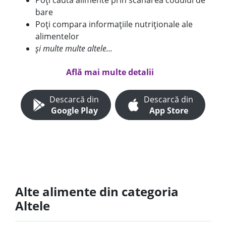
Poți căuta alimente prin scanarea codului de
bare
Poți compara informațiile nutriționale ale
alimentelor
și multe multe altele...
Află mai multe detalii
Descarcă din
Descarcă din
Google Play
App Store
Alte alimente din categoria
Altele