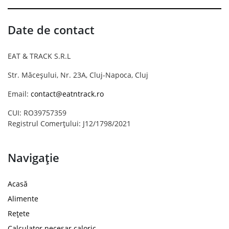
Date de contact
EAT & TRACK S.R.L
Str. Măceșului, Nr. 23A, Cluj-Napoca, Cluj
Email:
contact@eatntrack.ro
CUI: RO39757359
Registrul Comerțului: J12/1798/2021
Navigație
Acasă
Alimente
Rețete
Calculator necesar caloric