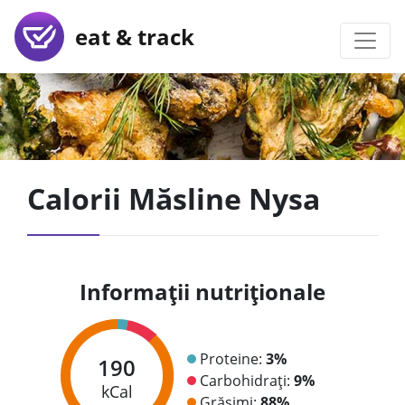
eat & track
Calorii Măsline Nysa
Informații nutriționale
Proteine:
3%
190
Carbohidrați:
9%
kCal
Grăsimi:
88%