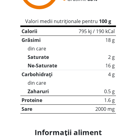
Valori medii nutriționale pentru
100 g
Calorii
795 kj / 190 kCal
Grăsimi
18 g
din care
Saturate
2 g
Ne-Saturate
16 g
Carbohidrați
4 g
din care
Zaharuri
0.5 g
Proteine
1.6 g
Sare
2000 mg
Informații aliment