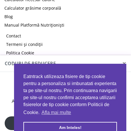
Calculator grăsime corporală
Blog
Manual Platformă Nutriționiști
Contact
Termeni și condiții
Politica Cookie
Politica de confidențialitate
×
CODURI DE REDUCERE
Eatntrack utilizeaza fisiere de tip cookie
MYPROTEIN
pentru a personaliza si imbunatati experienta
ta pe site-ul nostru. Prin continuarea navigarii
pe site-ul nostru confirmi acceptarea utilizarii
Ai
40%
reducere la orice comandă folosind codul
fisierelor de tip cookie conform Politicii de
EATTRACK
Cookie.
Afla mai multe
Profită acum
Am Inteles!