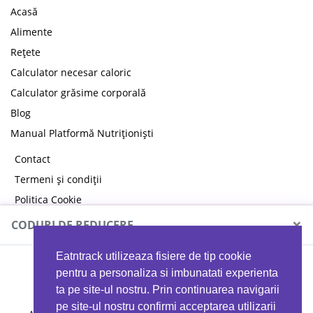
Acasă
Alimente
Rețete
Calculator necesar caloric
Calculator grăsime corporală
Blog
Manual Platformă Nutriționiști
Contact
Termeni și condiții
Politica Cookie
Politica de confidențialitate
×
CODURI DE REDUCERE
Eatntrack utilizeaza fisiere de tip cookie
MYPROTEIN
pentru a personaliza si imbunatati experienta
ta pe site-ul nostru. Prin continuarea navigarii
pe site-ul nostru confirmi acceptarea utilizarii