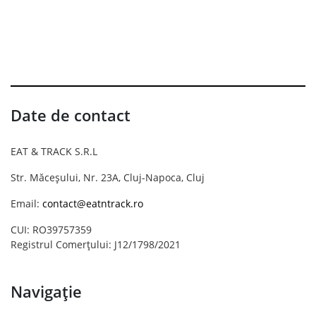
Date de contact
EAT & TRACK S.R.L
Str. Măceșului, Nr. 23A, Cluj-Napoca, Cluj
Email:
contact@eatntrack.ro
CUI: RO39757359
Registrul Comerțului: J12/1798/2021
Navigație