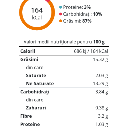
Proteine:
3%
164
Carbohidrați:
10%
kCal
Grăsimi:
87%
Valori medii nutriționale pentru
100 g
Calorii
686 kj / 164 kCal
Grăsimi
15.32 g
din care
Saturate
2.03 g
Ne-Saturate
13.29 g
Carbohidrați
3.84 g
din care
Zaharuri
0.38 g
Fibre
3.2 g
Proteine
1.03 g