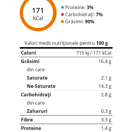
Proteine:
3%
171
Carbohidrați:
7%
kCal
Grăsimi:
90%
Valori medii nutriționale pentru
100 g
Calorii
715 kj / 171 kCal
Grăsimi
16.4 g
din care
Saturate
2.1 g
Ne-Saturate
14.3 g
Carbohidrați
2.8 g
din care
Zaharuri
0.3 g
Fibre
3.3 g
Proteine
1.4 g