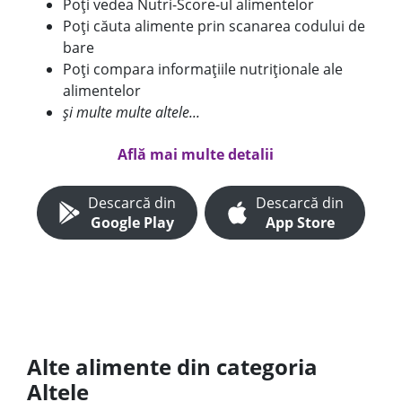
Poți vedea Nutri-Score-ul alimentelor
Poți căuta alimente prin scanarea codului de
bare
Poți compara informațiile nutriționale ale
alimentelor
și multe multe altele...
Află mai multe detalii
Descarcă din
Descarcă din
Google Play
App Store
Alte alimente din categoria
Altele