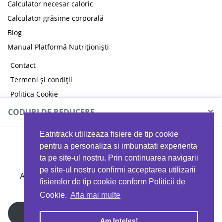
Calculator necesar caloric
Calculator grăsime corporală
Blog
Manual Platformă Nutriționiști
Contact
Termeni și condiții
Politica Cookie
Politica de confidențialitate
×
CODURI DE REDUCERE
Eatntrack utilizeaza fisiere de tip cookie
MYPROTEIN
pentru a personaliza si imbunatati experienta
ta pe site-ul nostru. Prin continuarea navigarii
pe site-ul nostru confirmi acceptarea utilizarii
Ai
40%
reducere la orice comandă folosind codul
fisierelor de tip cookie conform Politicii de
EATTRACK
Cookie.
Afla mai multe
Profită acum
Am Inteles!