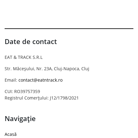
Date de contact
EAT & TRACK S.R.L
Str. Măceșului, Nr. 23A, Cluj-Napoca, Cluj
Email:
contact@eatntrack.ro
CUI: RO39757359
Registrul Comerțului: J12/1798/2021
Navigație
Acasă