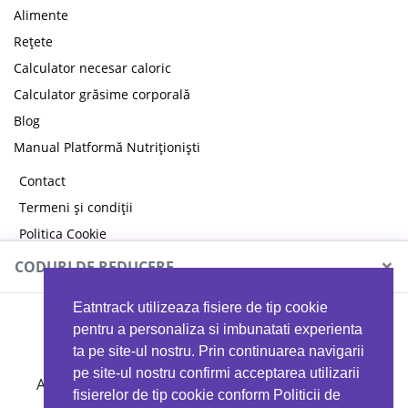
Alimente
Rețete
Calculator necesar caloric
Calculator grăsime corporală
Blog
Manual Platformă Nutriționiști
Contact
Termeni și condiții
Politica Cookie
Politica de confidențialitate
×
CODURI DE REDUCERE
Eatntrack utilizeaza fisiere de tip cookie
MYPROTEIN
pentru a personaliza si imbunatati experienta
ta pe site-ul nostru. Prin continuarea navigarii
pe site-ul nostru confirmi acceptarea utilizarii
Ai
40%
reducere la orice comandă folosind codul
fisierelor de tip cookie conform Politicii de
EATTRACK