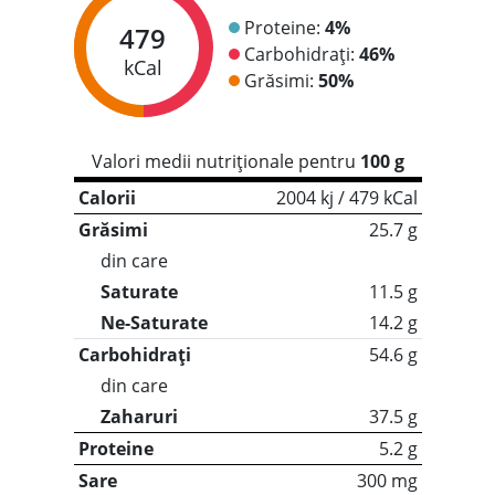
Proteine:
4%
479
Carbohidrați:
46%
kCal
Grăsimi:
50%
Valori medii nutriționale pentru
100 g
Calorii
2004 kj / 479 kCal
Grăsimi
25.7 g
din care
Saturate
11.5 g
Ne-Saturate
14.2 g
Carbohidrați
54.6 g
din care
Zaharuri
37.5 g
Proteine
5.2 g
Sare
300 mg