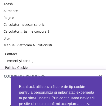
Acasă
Alimente
Rețete
Calculator necesar caloric
Calculator grăsime corporală
Blog
Manual Platformă Nutriționiști
Contact
Termeni și condiții
Politica Cookie
Politica de confidențialitate
×
CODURI DE REDUCERE
Eatntrack utilizeaza fisiere de tip cookie
MYPROTEIN
pentru a personaliza si imbunatati experienta
ta pe site-ul nostru. Prin continuarea navigarii
pe site-ul nostru confirmi acceptarea utilizarii