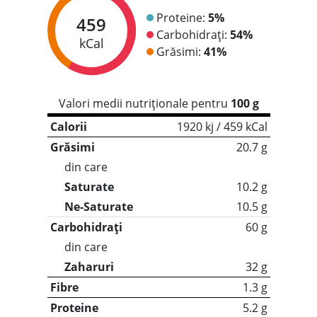
Proteine:
5%
459
Carbohidrați:
54%
kCal
Grăsimi:
41%
Valori medii nutriționale pentru
100 g
Calorii
1920 kj / 459 kCal
Grăsimi
20.7 g
din care
Saturate
10.2 g
Ne-Saturate
10.5 g
Carbohidrați
60 g
din care
Zaharuri
32 g
Fibre
1.3 g
Proteine
5.2 g