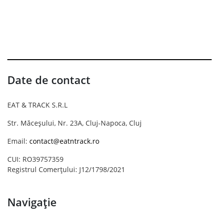
Date de contact
EAT & TRACK S.R.L
Str. Măceșului, Nr. 23A, Cluj-Napoca, Cluj
Email:
contact@eatntrack.ro
CUI: RO39757359
Registrul Comerțului: J12/1798/2021
Navigație