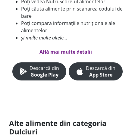
Poți vedea Nutri-Score-ul alimentelor
Poți căuta alimente prin scanarea codului de
bare
Poți compara informațiile nutriționale ale
alimentelor
și multe multe altele...
Află mai multe detalii
Descarcă din
Descarcă din
Google Play
App Store
Alte alimente din categoria
Dulciuri