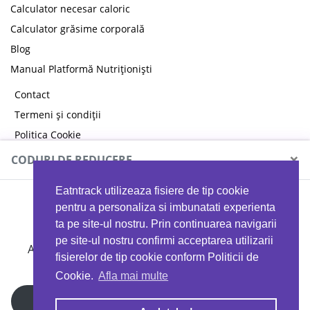
Calculator necesar caloric
Calculator grăsime corporală
Blog
Manual Platformă Nutriționiști
Contact
Termeni și condiții
Politica Cookie
Politica de confidențialitate
×
CODURI DE REDUCERE
Eatntrack utilizeaza fisiere de tip cookie
MYPROTEIN
pentru a personaliza si imbunatati experienta
ta pe site-ul nostru. Prin continuarea navigarii
pe site-ul nostru confirmi acceptarea utilizarii
Ai
40%
reducere la orice comandă folosind codul
fisierelor de tip cookie conform Politicii de
EATTRACK
Cookie.
Afla mai multe
Profită acum