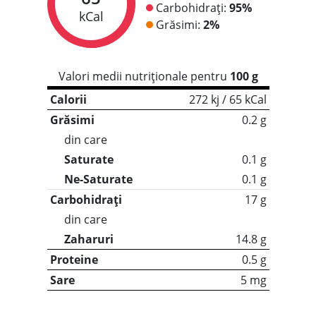
Carbohidrați:
95%
kCal
Grăsimi:
2%
Valori medii nutriționale pentru
100 g
Calorii
272 kj / 65 kCal
Grăsimi
0.2 g
din care
Saturate
0.1 g
Ne-Saturate
0.1 g
Carbohidrați
17 g
din care
Zaharuri
14.8 g
Proteine
0.5 g
Sare
5 mg