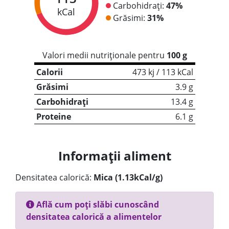
Carbohidrați:
47%
kCal
Grăsimi:
31%
Valori medii nutriționale pentru
100 g
Calorii
473 kj / 113 kCal
Grăsimi
3.9 g
Carbohidrați
13.4 g
Proteine
6.1 g
Informații aliment
Densitatea calorică:
Mica (1.13kCal/g)
Află cum poți slăbi cunoscând
densitatea calorică a alimentelor