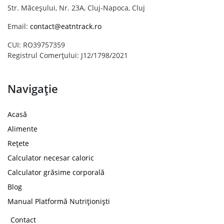
Str. Măceșului, Nr. 23A, Cluj-Napoca, Cluj
Email:
contact@eatntrack.ro
CUI: RO39757359
Registrul Comerțului: J12/1798/2021
Navigație
Acasă
Alimente
Rețete
Calculator necesar caloric
Calculator grăsime corporală
Blog
Manual Platformă Nutriționiști
Contact