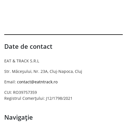
Date de contact
EAT & TRACK S.R.L
Str. Măceșului, Nr. 23A, Cluj-Napoca, Cluj
Email:
contact@eatntrack.ro
CUI: RO39757359
Registrul Comerțului: J12/1798/2021
Navigație