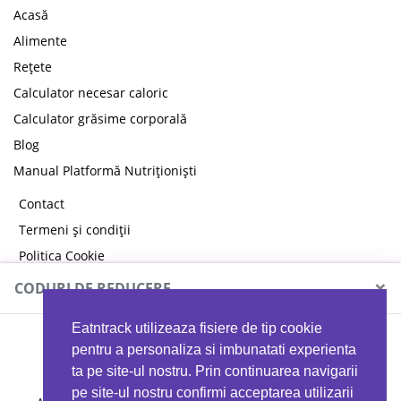
Acasă
Alimente
Rețete
Calculator necesar caloric
Calculator grăsime corporală
Blog
Manual Platformă Nutriționiști
Contact
Termeni și condiții
Politica Cookie
Politica de confidențialitate
×
CODURI DE REDUCERE
Eatntrack utilizeaza fisiere de tip cookie
MYPROTEIN
pentru a personaliza si imbunatati experienta
ta pe site-ul nostru. Prin continuarea navigarii
pe site-ul nostru confirmi acceptarea utilizarii