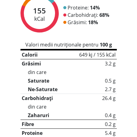
Proteine:
14%
155
Carbohidrați:
68%
kCal
Grăsimi:
18%
Valori medii nutriționale pentru
100 g
Calorii
649 kj / 155 kCal
Grăsimi
3.2 g
din care
Saturate
0.5 g
Ne-Saturate
2.7 g
Carbohidrați
26.4 g
din care
Zaharuri
0.4 g
Fibre
0.2 g
Proteine
5.4 g