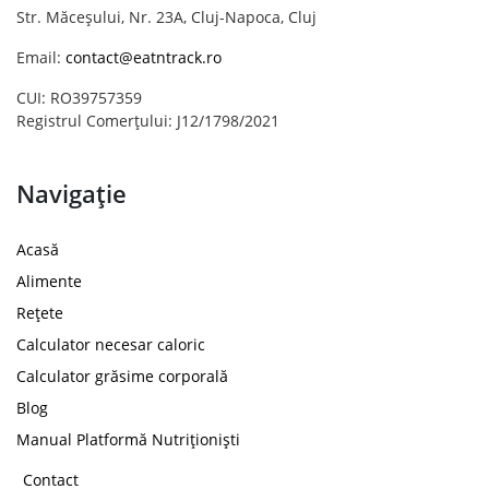
Str. Măceșului, Nr. 23A, Cluj-Napoca, Cluj
Email:
contact@eatntrack.ro
CUI: RO39757359
Registrul Comerțului: J12/1798/2021
Navigație
Acasă
Alimente
Rețete
Calculator necesar caloric
Calculator grăsime corporală
Blog
Manual Platformă Nutriționiști
Contact