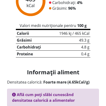
Carbohidrați:
4%
kCal
Grăsimi:
96%
Valori medii nutriționale pentru
100 g
Calorii
1946 kj / 465 kCal
Grăsimi
49.3 g
Carbohidrați
4.8 g
Proteine
0.4 g
Informații aliment
Densitatea calorică:
Foarte mare (4.65kCal/g)
Află cum poți slăbi cunoscând
densitatea calorică a alimentelor