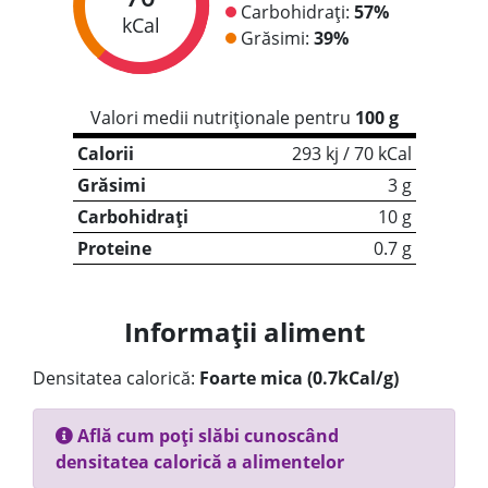
Carbohidrați:
57%
kCal
Grăsimi:
39%
Valori medii nutriționale pentru
100 g
Calorii
293 kj / 70 kCal
Grăsimi
3 g
Carbohidrați
10 g
Proteine
0.7 g
Informații aliment
Densitatea calorică:
Foarte mica (0.7kCal/g)
Află cum poți slăbi cunoscând
densitatea calorică a alimentelor