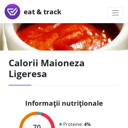
eat & track
Calorii Maioneza
Ligeresa
Informații nutriționale
Proteine:
4%
70