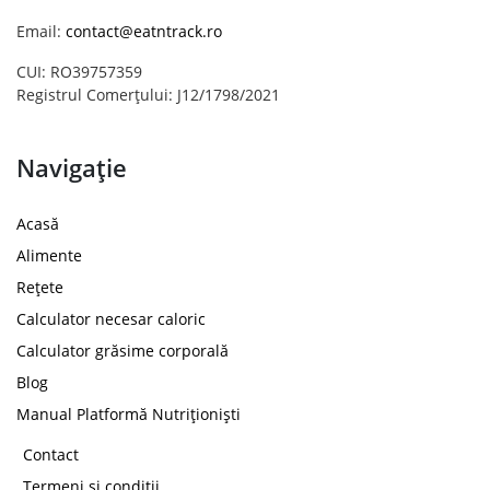
Email:
contact@eatntrack.ro
CUI: RO39757359
Registrul Comerțului: J12/1798/2021
Navigație
Acasă
Alimente
Rețete
Calculator necesar caloric
Calculator grăsime corporală
Blog
Manual Platformă Nutriționiști
Contact
Termeni și condiții