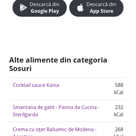
Descarcă din
Descarcă din
Google Play
App Store
Alte alimente din categoria
Sosuri
Cocktail sauce Kania
588
kCal
Smantana de gatit - Panna da Cucina -
232
Sterilgarda
kCal
Crema cu oțet Balsamic de Modena -
268