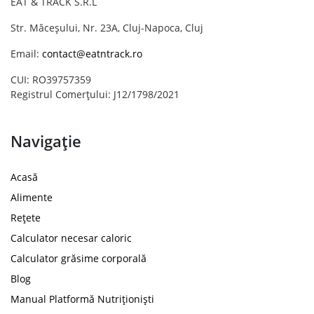
EAT & TRACK S.R.L
Str. Măceșului, Nr. 23A, Cluj-Napoca, Cluj
Email:
contact@eatntrack.ro
CUI: RO39757359
Registrul Comerțului: J12/1798/2021
Navigație
Acasă
Alimente
Rețete
Calculator necesar caloric
Calculator grăsime corporală
Blog
Manual Platformă Nutriționiști