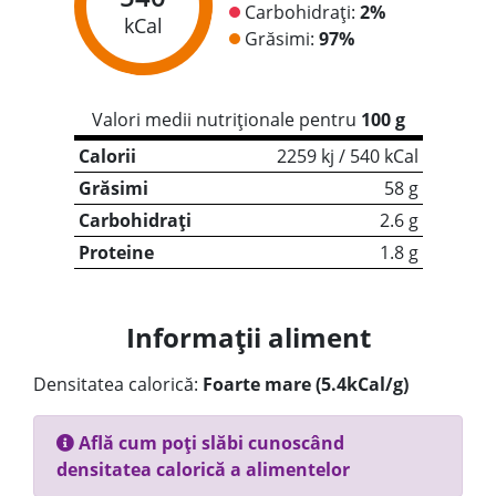
Carbohidrați:
2%
kCal
Grăsimi:
97%
Valori medii nutriționale pentru
100 g
Calorii
2259 kj / 540 kCal
Grăsimi
58 g
Carbohidrați
2.6 g
Proteine
1.8 g
Informații aliment
Densitatea calorică:
Foarte mare (5.4kCal/g)
Află cum poți slăbi cunoscând
densitatea calorică a alimentelor