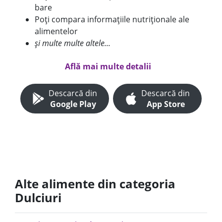
bare
Poți compara informațiile nutriționale ale
alimentelor
și multe multe altele...
Află mai multe detalii
Descarcă din
Descarcă din
Google Play
App Store
Alte alimente din categoria
Dulciuri