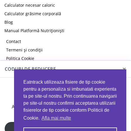
Calculator necesar caloric
Calculator grăsime corporală
Blog
Manual Platformă Nutriționiști
Contact
Termeni și condiții
Politica Cookie
Politica de confidențialitate
×
CODURI DE REDUCERE
Eatntrack utilizeaza fisiere de tip cookie
MYPROTEIN
pentru a personaliza si imbunatati experienta
ta pe site-ul nostru. Prin continuarea navigarii
pe site-ul nostru confirmi acceptarea utilizarii
Ai
40%
reducere la orice comandă folosind codul
fisierelor de tip cookie conform Politicii de
EATTRACK
Cookie.
Afla mai multe
Profită acum