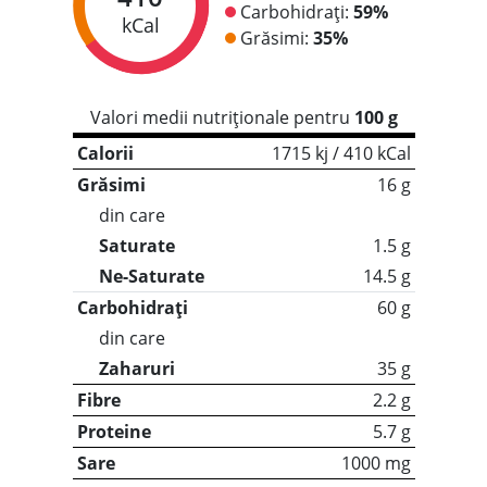
Carbohidrați:
59%
kCal
Grăsimi:
35%
Valori medii nutriționale pentru
100 g
Calorii
1715 kj / 410 kCal
Grăsimi
16 g
din care
Saturate
1.5 g
Ne-Saturate
14.5 g
Carbohidrați
60 g
din care
Zaharuri
35 g
Fibre
2.2 g
Proteine
5.7 g
Sare
1000 mg