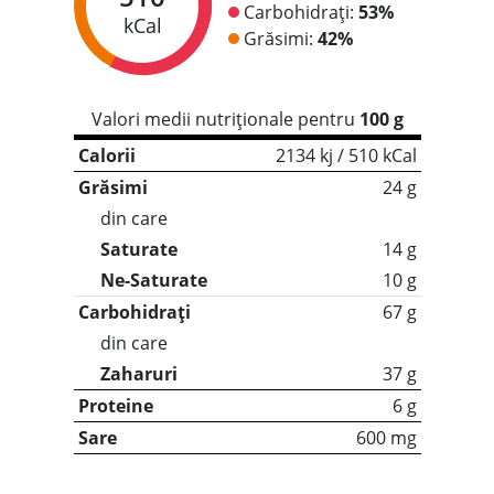
Carbohidrați:
53%
kCal
Grăsimi:
42%
Valori medii nutriționale pentru
100 g
Calorii
2134 kj / 510 kCal
Grăsimi
24 g
din care
Saturate
14 g
Ne-Saturate
10 g
Carbohidrați
67 g
din care
Zaharuri
37 g
Proteine
6 g
Sare
600 mg