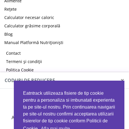
Alimente
Rețete
Calculator necesar caloric
Calculator grăsime corporală
Blog
Manual Platformă Nutriționiști
Contact
Termeni și condiții
Politica Cookie
Politica de confidențialitate
×
CODURI DE REDUCERE
Eatntrack utilizeaza fisiere de tip cookie
MYPROTEIN
pentru a personaliza si imbunatati experienta
ta pe site-ul nostru. Prin continuarea navigarii
pe site-ul nostru confirmi acceptarea utilizarii
Ai
40%
reducere la orice comandă folosind codul
fisierelor de tip cookie conform Politicii de
EATTRACK
Cookie.
Afla mai multe