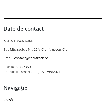
Date de contact
EAT & TRACK S.R.L
Str. Măceșului, Nr. 23A, Cluj-Napoca, Cluj
Email:
contact@eatntrack.ro
CUI: RO39757359
Registrul Comerțului: J12/1798/2021
Navigație
Acasă