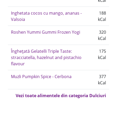
kCal
Inghetata cocos cu mango, ananas -
188
Valsoia
kCal
Roshen Yummi Gummi Frozen Yogi
320
kCal
Înghețată Gelatelli Triple Taste:
175
stracciatella, hazelnut and pistachio
kCal
flavour
Muzli Pumpkin Spice - Cerbona
377
kCal
Vezi toate alimentele din categoria Dulciuri