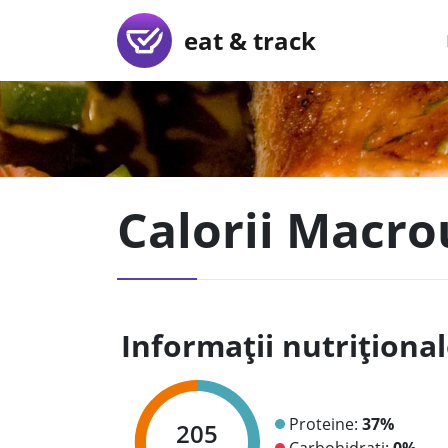
eat & track
Calorii Macro
Informații nutriționa
Proteine:
37%
205
Carbohidrați:
0%