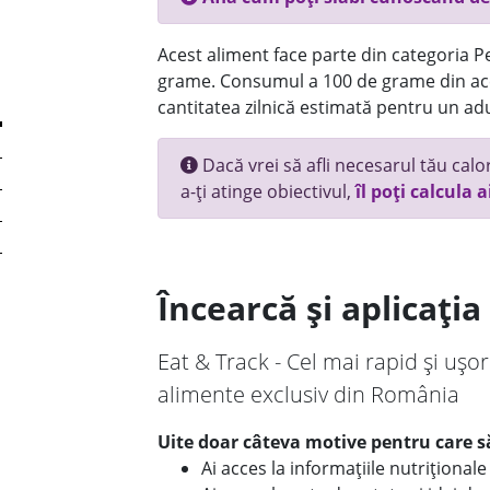
Acest aliment face parte din categoria Pes
grame. Consumul a 100 de grame din ace
cantitatea zilnică estimată pentru un adu
Dacă vrei să afli necesarul tău calori
a-ți atinge obiectivul,
îl poți calcula a
Încearcă și aplicați
Eat & Track - Cel mai rapid și ușor
alimente exclusiv din România
Uite doar câteva motive pentru care să
Ai acces la informațiile nutriționa