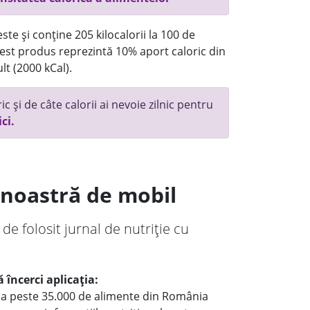
te și conține 205 kilocalorii la 100 de
st produs reprezintă 10% aport caloric din
lt (2000 kCal).
c și de câte calorii ai nevoie zilnic pentru
ici.
a noastră de mobil
 de folosit jurnal de nutriție cu
 încerci aplicația:
le a peste 35.000 de alimente din România