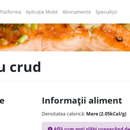
(current)
(current)
Platforma
Aplicație Mobil
Abonamente
Specialiști
u crud
le
Informații aliment
Densitatea calorică:
Mare (2.05kCal/g)
Află cum poți slăbi cunoscând de