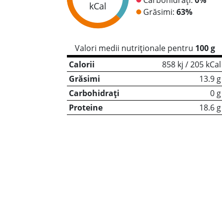
kCal
Grăsimi:
63%
Valori medii nutriționale pentru
100 g
Calorii
858 kj / 205 kCal
Grăsimi
13.9 g
Carbohidrați
0 g
Proteine
18.6 g