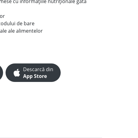
e mese cu informațiile nutriționale gata
lor
codului de bare
ale ale alimentelor
Descarcă din
App Store