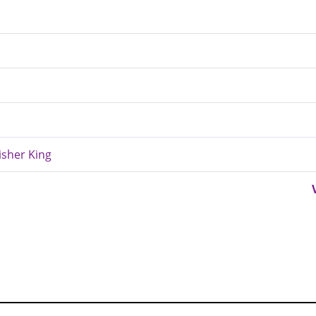
a
isher King