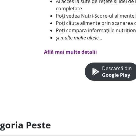
Ai acces la sute de rețete și idei d
completate
Poți vedea Nutri-Score-ul alimente
Poți căuta alimente prin scanarea 
Poți compara informațiile nutrițion
și multe multe altele...
Află mai multe detalii
Descarcă din
Google Play
egoria Peste