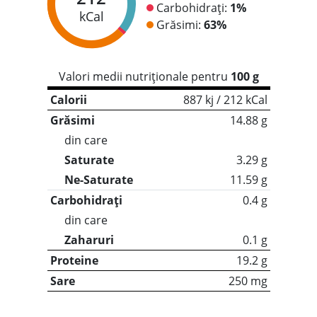
Carbohidrați:
1%
kCal
Grăsimi:
63%
Valori medii nutriționale pentru
100 g
Calorii
887 kj / 212 kCal
Grăsimi
14.88 g
din care
Saturate
3.29 g
Ne-Saturate
11.59 g
Carbohidrați
0.4 g
din care
Zaharuri
0.1 g
Proteine
19.2 g
Sare
250 mg