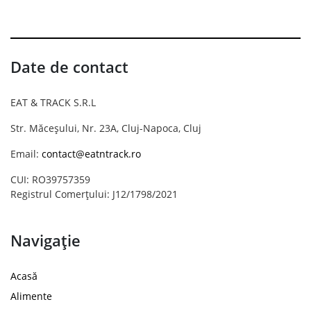
Date de contact
EAT & TRACK S.R.L
Str. Măceșului, Nr. 23A, Cluj-Napoca, Cluj
Email:
contact@eatntrack.ro
CUI: RO39757359
Registrul Comerțului: J12/1798/2021
Navigație
Acasă
Alimente