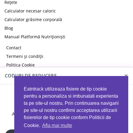
Rețete
Calculator necesar caloric
Calculator grăsime corporală
Blog
Manual Platformă Nutriționiști
Contact
Termeni și condiții
Politica Cookie
Politica de confidențialitate
×
CODURI DE REDUCERE
Eatntrack utilizeaza fisiere de tip cookie
MYPROTEIN
pentru a personaliza si imbunatati experienta
ta pe site-ul nostru. Prin continuarea navigarii
pe site-ul nostru confirmi acceptarea utilizarii
Ai
40%
reducere la orice comandă folosind codul
fisierelor de tip cookie conform Politicii de
EATTRACK
Cookie.
Afla mai multe