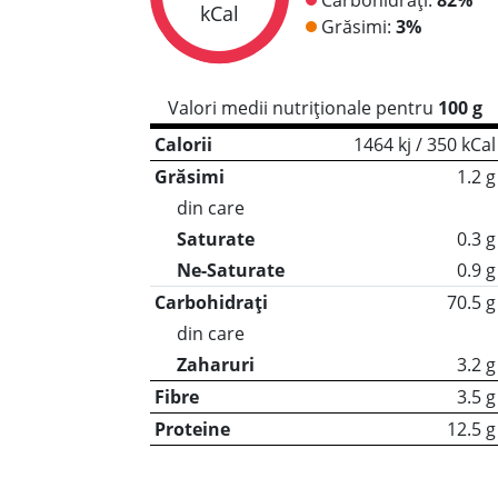
kCal
Grăsimi:
3%
Valori medii nutriționale pentru
100 g
Calorii
1464 kj / 350 kCal
Grăsimi
1.2 g
din care
Saturate
0.3 g
Ne-Saturate
0.9 g
Carbohidrați
70.5 g
din care
Zaharuri
3.2 g
Fibre
3.5 g
Proteine
12.5 g