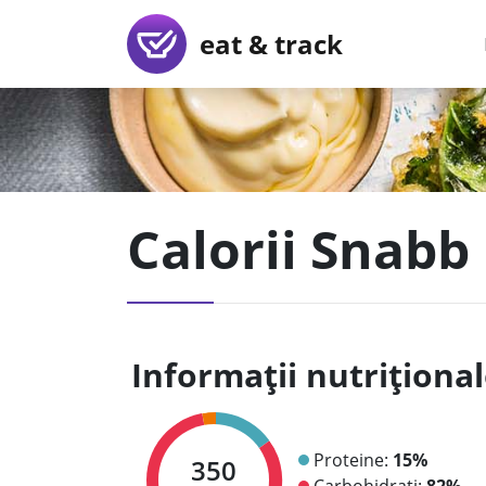
eat & track
Calorii Snabb
Informații nutriționa
Proteine:
15%
350
Carbohidrați:
82%