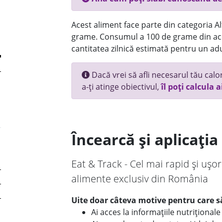
Acest aliment face parte din categoria Alt
grame. Consumul a 100 de grame din ace
cantitatea zilnică estimată pentru un adu
Dacă vrei să afli necesarul tău calori
a-ți atinge obiectivul,
îl poți calcula a
Încearcă și aplicați
Eat & Track - Cel mai rapid și ușor
alimente exclusiv din România
Uite doar câteva motive pentru care să
Ai acces la informațiile nutriționa