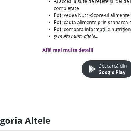
Ai acces la sute de rețete și idei d
completate
Poți vedea Nutri-Score-ul alimente
Poți căuta alimente prin scanarea 
Poți compara informațiile nutrițion
și multe multe altele...
Află mai multe detalii
Descarcă din
Google Play
goria Altele