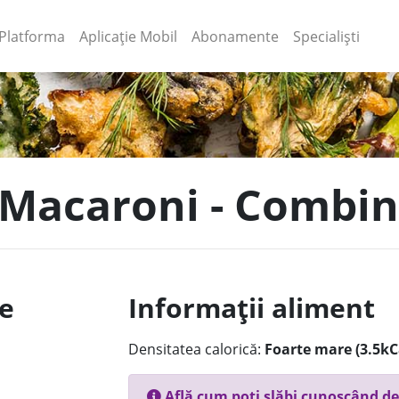
(current)
(current)
Platforma
Aplicație Mobil
Abonamente
Specialiști
 Macaroni - Combino
le
Informații aliment
Densitatea calorică:
Foarte mare (3.5kC
Află cum poți slăbi cunoscând de