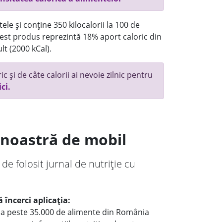
ele și conține 350 kilocalorii la 100 de
st produs reprezintă 18% aport caloric din
lt (2000 kCal).
c și de câte calorii ai nevoie zilnic pentru
ici.
a noastră de mobil
 de folosit jurnal de nutriție cu
 încerci aplicația:
le a peste 35.000 de alimente din România