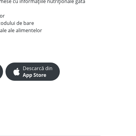
e mese cu informațiile nutriționale gata
lor
codului de bare
ale ale alimentelor
Descarcă din
App Store