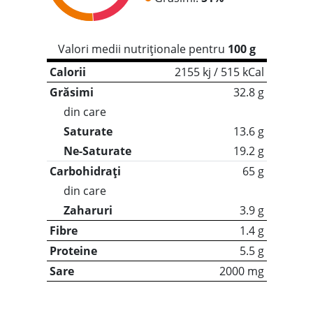
Valori medii nutriționale pentru
100 g
Calorii
2155 kj / 515 kCal
Grăsimi
32.8 g
din care
Saturate
13.6 g
Ne-Saturate
19.2 g
Carbohidrați
65 g
din care
Zaharuri
3.9 g
Fibre
1.4 g
Proteine
5.5 g
Sare
2000 mg