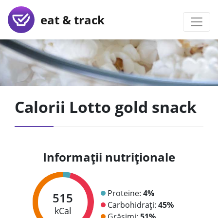
eat & track
Calorii Lotto gold snack
Informații nutriționale
Proteine:
4%
515
Carbohidrați:
45%
kCal
Grăsimi:
51%