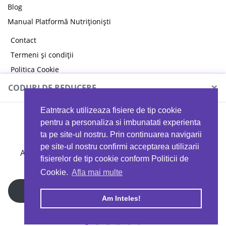
Blog
Manual Platformă Nutriționiști
Contact
Termeni și condiții
Politica Cookie
Politica de confidențialitate
×
CODURI DE REDUCERE
Eatntrack utilizeaza fisiere de tip cookie
MYPROTEIN
pentru a personaliza si imbunatati experienta
ta pe site-ul nostru. Prin continuarea navigarii
pe site-ul nostru confirmi acceptarea utilizarii
Ai
40%
reducere la orice comandă folosind codul
fisierelor de tip cookie conform Politicii de
EATTRACK
Cookie.
Afla mai multe
Profită acum
Am Inteles!
Copyright © 2026 EAT & TRACK S.R.L