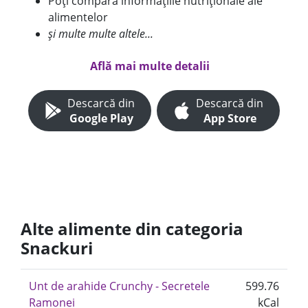
Poți compara informațiile nutriționale ale
alimentelor
și multe multe altele...
Află mai multe detalii
Descarcă din
Descarcă din
Google Play
App Store
Alte alimente din categoria
Snackuri
Unt de arahide Crunchy - Secretele
599.76
Ramonei
kCal