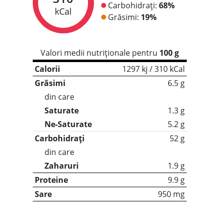
Carbohidrați:
68%
kCal
Grăsimi:
19%
Valori medii nutriționale pentru
100 g
Calorii
1297 kj / 310 kCal
Grăsimi
6.5 g
din care
Saturate
1.3 g
Ne-Saturate
5.2 g
Carbohidrați
52 g
din care
Zaharuri
1.9 g
Proteine
9.9 g
Sare
950 mg