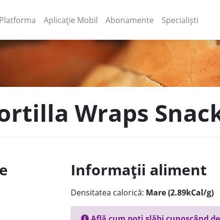
(current)
(current)
Platforma
Aplicație Mobil
Abonamente
Specialiști
Tortilla Wraps Snac
le
Informații aliment
Densitatea calorică:
Mare (2.89kCal/g)
Află cum poți slăbi cunoscând de