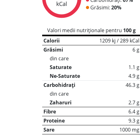
kCal
Grăsimi:
20%
Valori medii nutriționale pentru
100 g
Calorii
1209 kj / 289 kCal
Grăsimi
6 g
din care
Saturate
1.1 g
Ne-Saturate
4.9 g
Carbohidrați
46.3 g
din care
Zaharuri
2.7 g
Fibre
6.4 g
Proteine
9.3 g
Sare
1000 mg