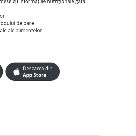
e mese cu informațiile nutriționale gata
lor
codului de bare
ale ale alimentelor
Descarcă din
App Store