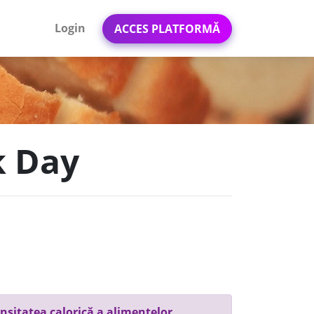
Login
ACCES PLATFORMĂ
k Day
nsitatea calorică a alimentelor