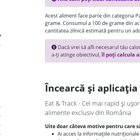
Acest aliment face parte din categoria Pai
grame. Consumul a 100 de grame din ace
cantitatea zilnică estimată pentru un adu
Dacă vrei să afli necesarul tău calori
a-ți atinge obiectivul,
îl poți calcula a
Încearcă și aplicați
Eat & Track - Cel mai rapid și ușor
alimente exclusiv din România
Uite doar câteva motive pentru care să
Ai acces la informațiile nutriționa