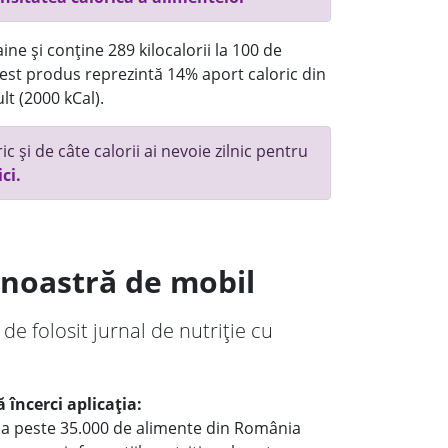
ne și conține 289 kilocalorii la 100 de
st produs reprezintă 14% aport caloric din
lt (2000 kCal).
c și de câte calorii ai nevoie zilnic pentru
ici.
a noastră de mobil
 de folosit jurnal de nutriție cu
 încerci aplicația:
le a peste 35.000 de alimente din România