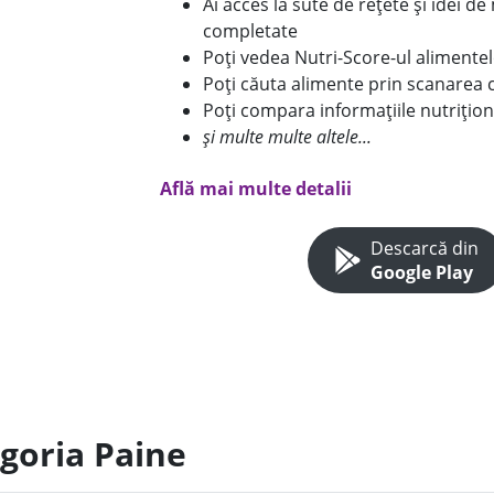
Ai acces la sute de rețete și idei d
completate
Poți vedea Nutri-Score-ul alimente
Poți căuta alimente prin scanarea 
Poți compara informațiile nutrițion
și multe multe altele...
Află mai multe detalii
Descarcă din
Google Play
egoria Paine