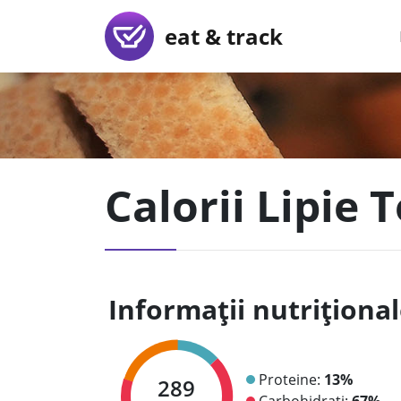
eat & track
Calorii Lipie 
Informații nutriționa
Proteine:
13%
289
Carbohidrați:
67%