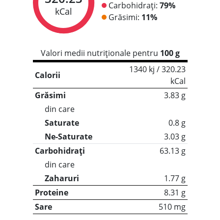
Carbohidrați:
79%
kCal
Grăsimi:
11%
Valori medii nutriționale pentru
100 g
1340 kj / 320.23
Calorii
kCal
Grăsimi
3.83 g
din care
Saturate
0.8 g
Ne-Saturate
3.03 g
Carbohidrați
63.13 g
din care
Zaharuri
1.77 g
Proteine
8.31 g
Sare
510 mg