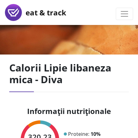
eat & track
Calorii Lipie libaneza
mica - Diva
Informații nutriționale
Proteine:
10%
320.23