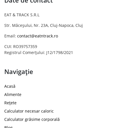
Date de contact
EAT & TRACK S.R.L
Str. Măceșului, Nr. 23A, Cluj-Napoca, Cluj
Email:
contact@eatntrack.ro
CUI: RO39757359
Registrul Comerțului: J12/1798/2021
Navigație
Acasă
Alimente
Rețete
Calculator necesar caloric
Calculator grăsime corporală
Blog