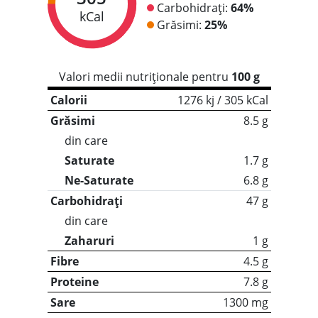
Carbohidrați:
64%
kCal
Grăsimi:
25%
Valori medii nutriționale pentru
100 g
Calorii
1276 kj / 305 kCal
Grăsimi
8.5 g
din care
Saturate
1.7 g
Ne-Saturate
6.8 g
Carbohidrați
47 g
din care
Zaharuri
1 g
Fibre
4.5 g
Proteine
7.8 g
Sare
1300 mg