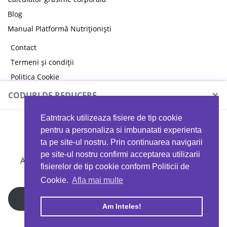
Blog
Manual Platformă Nutriționiști
Contact
Termeni și condiții
Politica Cookie
Politica de confidențialitate
×
CODURI DE REDUCERE
Eatntrack utilizeaza fisiere de tip cookie
MYPROTEIN
pentru a personaliza si imbunatati experienta
ta pe site-ul nostru. Prin continuarea navigarii
pe site-ul nostru confirmi acceptarea utilizarii
Ai
40%
reducere la orice comandă folosind codul
fisierelor de tip cookie conform Politicii de
EATTRACK
Cookie.
Afla mai multe
Profită acum
Am Inteles!
Copyright © 2026 EAT & TRACK S.R.L