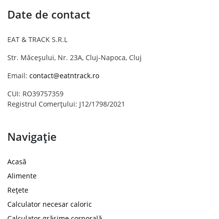
Date de contact
EAT & TRACK S.R.L
Str. Măceșului, Nr. 23A, Cluj-Napoca, Cluj
Email:
contact@eatntrack.ro
CUI: RO39757359
Registrul Comerțului: J12/1798/2021
Navigație
Acasă
Alimente
Rețete
Calculator necesar caloric
Calculator grăsime corporală