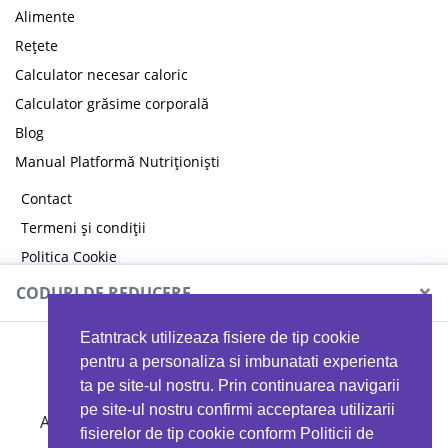
Alimente
Rețete
Calculator necesar caloric
Calculator grăsime corporală
Blog
Manual Platformă Nutriționiști
Contact
Termeni și condiții
Politica Cookie
Politica de confidențialitate
×
CODURI DE REDUCERE
Eatntrack utilizeaza fisiere de tip cookie
MYPROTEIN
pentru a personaliza si imbunatati experienta
ta pe site-ul nostru. Prin continuarea navigarii
pe site-ul nostru confirmi acceptarea utilizarii
Ai
40%
reducere la orice comandă folosind codul
fisierelor de tip cookie conform Politicii de
EATTRACK