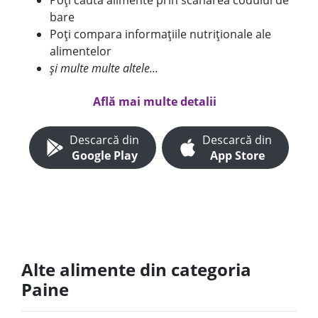
Poți căuta alimente prin scanarea codului de
bare
Poți compara informațiile nutriționale ale
alimentelor
și multe multe altele...
Află mai multe detalii
Descarcă din
Descarcă din
Google Play
App Store
Alte alimente din categoria
Paine