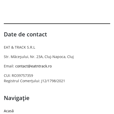
Date de contact
EAT & TRACK S.R.L
Str. Măceșului, Nr. 23A, Cluj-Napoca, Cluj
Email:
contact@eatntrack.ro
CUI: RO39757359
Registrul Comerțului: J12/1798/2021
Navigație
Acasă