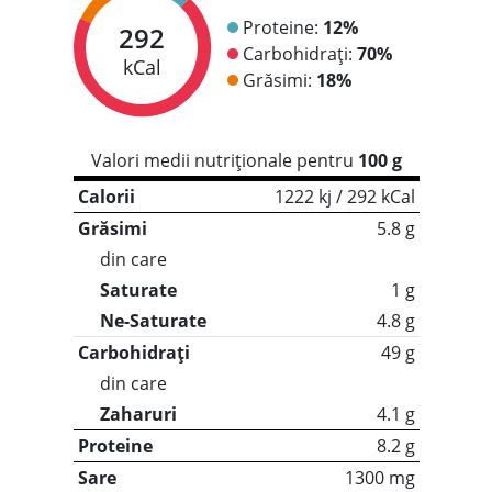
Proteine:
12%
292
Carbohidrați:
70%
kCal
Grăsimi:
18%
Valori medii nutriționale pentru
100 g
Calorii
1222 kj / 292 kCal
Grăsimi
5.8 g
din care
Saturate
1 g
Ne-Saturate
4.8 g
Carbohidrați
49 g
din care
Zaharuri
4.1 g
Proteine
8.2 g
Sare
1300 mg