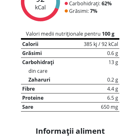
Carbohidrați:
62%
kCal
Grăsimi:
7%
Valori medii nutriționale pentru
100 g
Calorii
385 kj / 92 kCal
Grăsimi
0.6 g
Carbohidrați
13 g
din care
Zaharuri
0.2 g
Fibre
4.4 g
Proteine
6.5 g
Sare
650 mg
Informații aliment