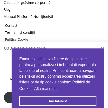
Calculator grăsime corporală
Blog
Manual Platformă Nutriționiști
Contact
Termeni și condiții
Politica Cookie
Politica de confidențialitate
×
CODURI DE REDUCERE
Eatntrack utilizeaza fisiere de tip cookie
MYPROTEIN
pentru a personaliza si imbunatati experienta
ta pe site-ul nostru. Prin continuarea navigarii
pe site-ul nostru confirmi acceptarea utilizarii
Ai
40%
reducere la orice comandă folosind codul
fisierelor de tip cookie conform Politicii de
EATTRACK
Cookie.
Afla mai multe
Profită acum
Am Inteles!
Copyright © 2026 EAT & TRACK S.R.L