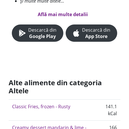
și multe multe altele...
Află mai multe detalii
Descarcă din
Descarcă din
Google Play
App Store
Alte alimente din categoria
Altele
Classic Fries, frozen - Rusty
141.1
kCal
Creamy dessert mandarin & lime -
166