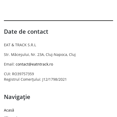
Date de contact
EAT & TRACK S.R.L
Str. Măceșului, Nr. 23A, Cluj-Napoca, Cluj
Email:
contact@eatntrack.ro
CUI: RO39757359
Registrul Comerțului: J12/1798/2021
Navigație
Acasă