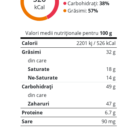
Carbohidrați:
38%
kCal
Grăsimi:
57%
Valori medii nutriționale pentru
100 g
Calorii
2201 kj / 526 kCal
Grăsimi
32 g
din care
Saturate
18 g
Ne-Saturate
14 g
Carbohidrați
49 g
din care
Zaharuri
47 g
Proteine
6.7 g
Sare
90 mg