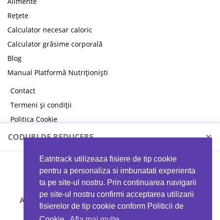
Alimente
Rețete
Calculator necesar caloric
Calculator grăsime corporală
Blog
Manual Platformă Nutriționiști
Contact
Termeni și condiții
Politica Cookie
Politica de confidențialitate
×
CODURI DE REDUCERE
Eatntrack utilizeaza fisiere de tip cookie
MYPROTEIN
pentru a personaliza si imbunatati experienta
ta pe site-ul nostru. Prin continuarea navigarii
pe site-ul nostru confirmi acceptarea utilizarii
Ai
40%
reducere la orice comandă folosind codul
fisierelor de tip cookie conform Politicii de
EATTRACK
Cookie.
Afla mai multe