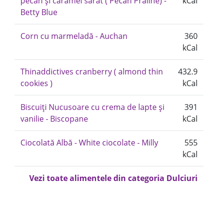
pecan și caramel sărat ( Pecan Praline) -
kCal
Betty Blue
Corn cu marmeladă - Auchan
360
kCal
Thinaddictives cranberry ( almond thin
432.9
cookies )
kCal
Biscuiți Nucusoare cu crema de lapte și
391
vanilie - Biscopane
kCal
Ciocolată Albă - White ciocolate - Milly
555
kCal
Vezi toate alimentele din categoria Dulciuri