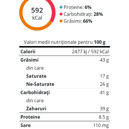
Proteine:
6%
592
Carbohidrați:
28%
kCal
Grăsimi:
66%
Valori medii nutriționale pentru
100 g
Calorii
2477 kj / 592 kCal
Grăsimi
43 g
din care
Saturate
17 g
Ne-Saturate
26 g
Carbohidrați
41 g
din care
Zaharuri
39 g
Proteine
8.5 g
Sare
110 mg