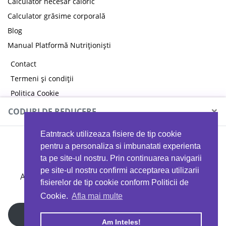
Calculator necesar caloric
Calculator grăsime corporală
Blog
Manual Platformă Nutriționiști
Contact
Termeni și condiții
Politica Cookie
Politica de confidențialitate
×
CODURI DE REDUCERE
Eatntrack utilizeaza fisiere de tip cookie
MYPROTEIN
pentru a personaliza si imbunatati experienta
ta pe site-ul nostru. Prin continuarea navigarii
pe site-ul nostru confirmi acceptarea utilizarii
Ai
40%
reducere la orice comandă folosind codul
fisierelor de tip cookie conform Politicii de
EATTRACK
Cookie.
Afla mai multe
Profită acum
Am Inteles!