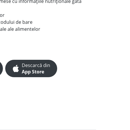
e mese cu informațiile nutriționale gata
lor
codului de bare
ale ale alimentelor
Descarcă din
App Store