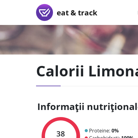
eat & track
Calorii Limo
Informații nutriționa
Proteine:
0%
38
Carbohidrați:
100%