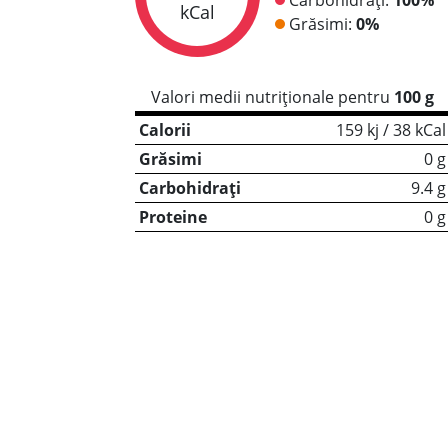
kCal
Grăsimi:
0%
Valori medii nutriționale pentru
100 g
Calorii
159 kj / 38 kCal
Grăsimi
0 g
Carbohidrați
9.4 g
Proteine
0 g