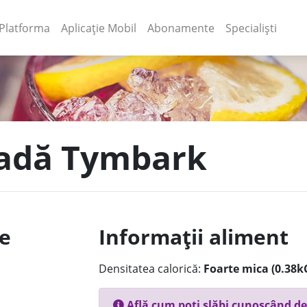
(current)
(current)
Platforma
Aplicație Mobil
Abonamente
Specialiști
nadă Tymbark
le
Informații aliment
Densitatea calorică:
Foarte mica (0.38k
Află cum poți slăbi cunoscând de