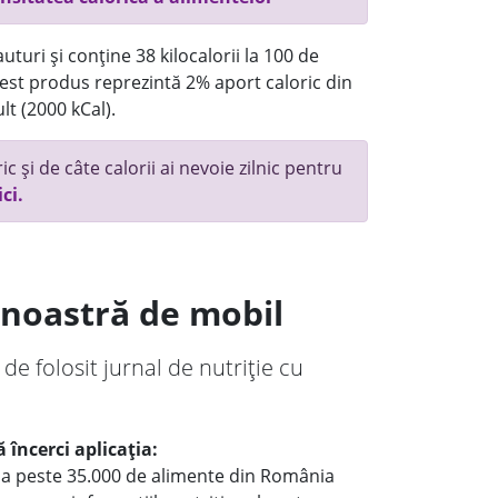
turi și conține 38 kilocalorii la 100 de
st produs reprezintă 2% aport caloric din
lt (2000 kCal).
c și de câte calorii ai nevoie zilnic pentru
ici.
a noastră de mobil
 de folosit jurnal de nutriție cu
 încerci aplicația:
le a peste 35.000 de alimente din România