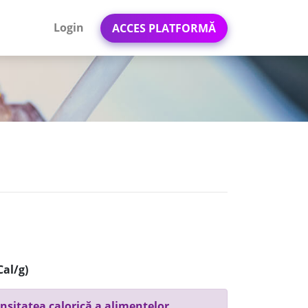
Login
ACCES PLATFORMĂ
Cal/g)
nsitatea calorică a alimentelor