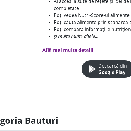
Ai acces la sute de rețete și idei d
completate
Poți vedea Nutri-Score-ul alimente
Poți căuta alimente prin scanarea 
Poți compara informațiile nutrițion
și multe multe altele...
Află mai multe detalii
Descarcă din
Google Play
egoria Bauturi