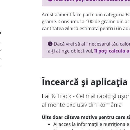
Acest aliment face parte din categoria Bau
grame. Consumul a 100 de grame din ace
cantitatea zilnică estimată pentru un adu
Dacă vrei să afli necesarul tău calori
a-ți atinge obiectivul,
îl poți calcula a
Încearcă și aplicați
Eat & Track - Cel mai rapid și ușor
alimente exclusiv din România
Uite doar câteva motive pentru care să
Ai acces la informațiile nutriționa