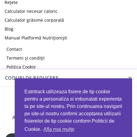
Rețete
Calculator necesar caloric
Calculator grăsime corporală
Blog
Manual Platformă Nutriționiști
Contact
Termeni și condiții
Politica Cookie
Politica de confidențialitate
×
CODURI DE REDUCERE
Eatntrack utilizeaza fisiere de tip cookie
MYPROTEIN
pentru a personaliza si imbunatati experienta
ta pe site-ul nostru. Prin continuarea navigarii
pe site-ul nostru confirmi acceptarea utilizarii
Ai
40%
reducere la orice comandă folosind codul
fisierelor de tip cookie conform Politicii de
EATTRACK
Cookie.
Afla mai multe