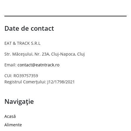
Date de contact
EAT & TRACK S.R.L
Str. Măceșului, Nr. 23A, Cluj-Napoca, Cluj
Email:
contact@eatntrack.ro
CUI: RO39757359
Registrul Comerțului: J12/1798/2021
Navigație
Acasă
Alimente