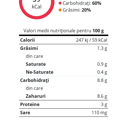
Carbohidrați:
60%
kCal
Grăsimi:
20%
Valori medii nutriționale pentru
100 g
Calorii
247 kj / 59 kCal
Grăsimi
1.3 g
din care
Saturate
0.9 g
Ne-Saturate
0.4 g
Carbohidrați
8.8 g
din care
Zaharuri
8.6 g
Proteine
3 g
Sare
110 mg