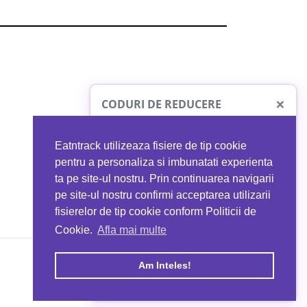
×
CODURI DE REDUCERE
Eatntrack utilizeaza fisiere de tip cookie
O41
MYPROTEIN
pentru a personaliza si imbunatati experienta
ta pe site-ul nostru. Prin continuarea navigarii
 orice comandă
Ai
40%
reducere la orice comandă
pe site-ul nostru confirmi acceptarea utilizarii
EATNTRACK
folosind codul
EATTRACK
fisierelor de tip cookie conform Politicii de
Cookie.
Afla mai multe
acum
Profită acum
Am Inteles!
Copyright © 2026 EAT & TRACK S.R.L