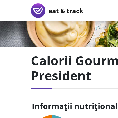
eat & track
Calorii Gourm
President
Informații nutriționa