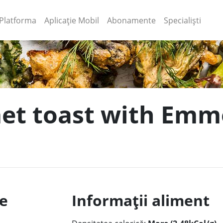
(current)
(current)
Platforma
Aplicație Mobil
Abonamente
Specialiști
et toast with Emme
le
Informații aliment