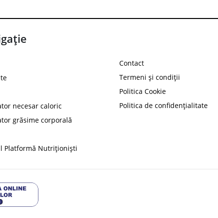
gație
Contact
Termeni și condiții
te
Politica Cookie
Politica de confidențialitate
ator necesar caloric
PROT
ator grăsime corporală
Ai
10%
reducere la
folosind codul
 Platformă Nutriționiști
Profită 