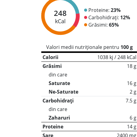
Proteine:
23%
248
Carbohidrați:
12%
kCal
Grăsimi:
65%
Valori medii nutriționale pentru
100 g
Calorii
1038 kj / 248 kCal
Grăsimi
18 g
din care
Saturate
16 g
Ne-Saturate
2 g
Carbohidrați
7.5 g
din care
Zaharuri
6 g
Proteine
14 g
Sare
2400 mg