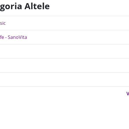
goria Altele
sic
ife - SanoVita
V