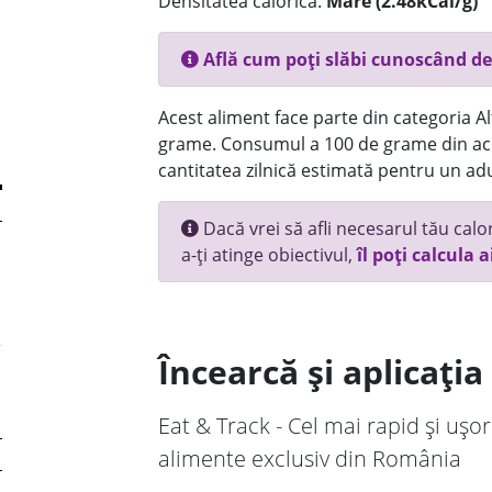
Densitatea calorică:
Mare (2.48kCal/g)
Află cum poți slăbi cunoscând de
Acest aliment face parte din categoria Alt
grame. Consumul a 100 de grame din ace
cantitatea zilnică estimată pentru un adu
Dacă vrei să afli necesarul tău calori
a-ți atinge obiectivul,
îl poți calcula a
Încearcă și aplicați
Eat & Track - Cel mai rapid și ușor
alimente exclusiv din România