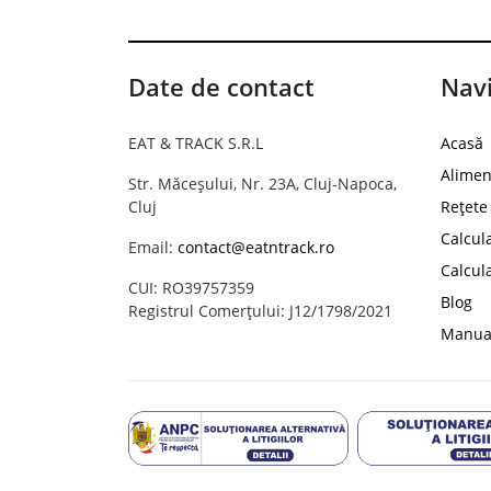
Date de contact
Navi
EAT & TRACK S.R.L
Acasă
Alimen
Str. Măceșului, Nr. 23A, Cluj-Napoca,
Cluj
Rețete
Calcul
Email:
contact@eatntrack.ro
Calcul
CUI: RO39757359
Blog
Registrul Comerțului: J12/1798/2021
Manual