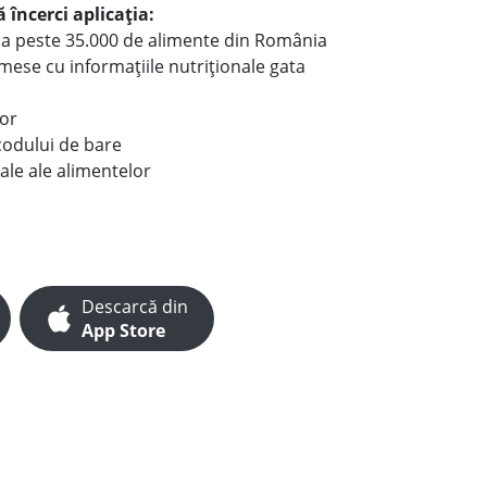
 încerci aplicația:
le a peste 35.000 de alimente din România
e mese cu informațiile nutriționale gata
lor
codului de bare
ale ale alimentelor
Descarcă din
App Store