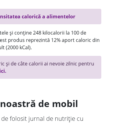
nsitatea calorică a alimentelor
ele și conține 248 kilocalorii la 100 de
st produs reprezintă 12% aport caloric din
lt (2000 kCal).
c și de câte calorii ai nevoie zilnic pentru
ici.
a noastră de mobil
 de folosit jurnal de nutriție cu