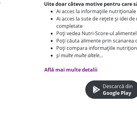
Uite doar câteva motive pentru care să
Ai acces la informațiile nutriționa
Ai acces la sute de rețete și idei d
completate
Poți vedea Nutri-Score-ul alimente
Poți căuta alimente prin scanarea 
Poți compara informațiile nutrițion
și multe multe altele...
Află mai multe detalii
Descarcă din
Google Play