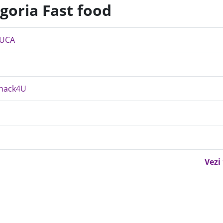
goria Fast food
LUCA
Snack4U
Vezi