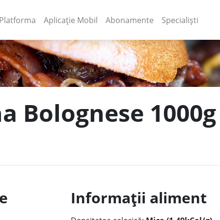
(current)
(current)
Platforma
Aplicație Mobil
Abonamente
Specialiști
na Bolognese 1000g 
le
Informații aliment