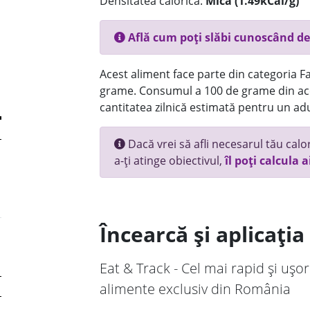
Densitatea calorică:
Mica (1.49kCal/g)
Află cum poți slăbi cunoscând de
Acest aliment face parte din categoria Fas
grame. Consumul a 100 de grame din ace
cantitatea zilnică estimată pentru un adu
Dacă vrei să afli necesarul tău calori
a-ți atinge obiectivul,
îl poți calcula a
Încearcă și aplicați
Eat & Track - Cel mai rapid și ușor
alimente exclusiv din România