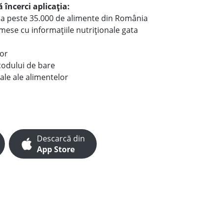
 încerci aplicația:
le a peste 35.000 de alimente din România
e mese cu informațiile nutriționale gata
lor
codului de bare
ale ale alimentelor
Descarcă din
App Store