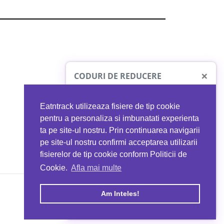
×
CODURI DE REDUCERE
Eatntrack utilizeaza fisiere de tip cookie
O41
MYPROTEIN
pentru a personaliza si imbunatati experienta
ta pe site-ul nostru. Prin continuarea navigarii
 orice comandă
Ai
40%
reducere la orice comandă
pe site-ul nostru confirmi acceptarea utilizarii
EATNTRACK
folosind codul
EATTRACK
fisierelor de tip cookie conform Politicii de
Cookie.
Afla mai multe
acum
Profită acum
Am Inteles!
Copyright © 2026 EAT & TRACK S.R.L