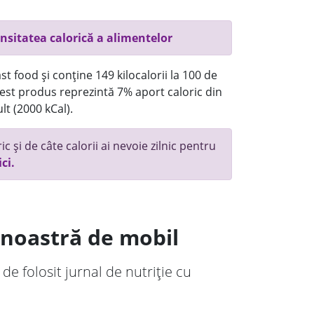
nsitatea calorică a alimentelor
t food și conține 149 kilocalorii la 100 de
st produs reprezintă 7% aport caloric din
lt (2000 kCal).
c și de câte calorii ai nevoie zilnic pentru
ici.
a noastră de mobil
 de folosit jurnal de nutriție cu