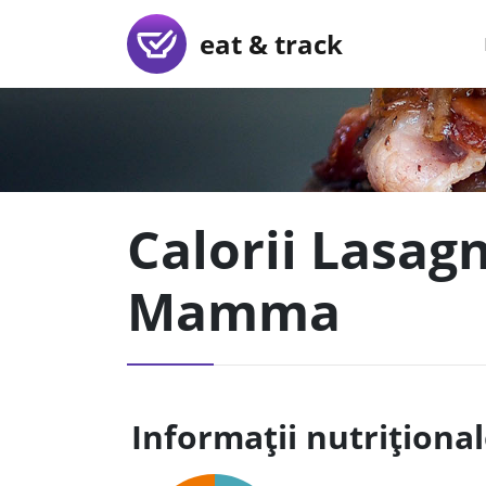
eat & track
Calorii Lasag
Mamma
Informații nutriționa