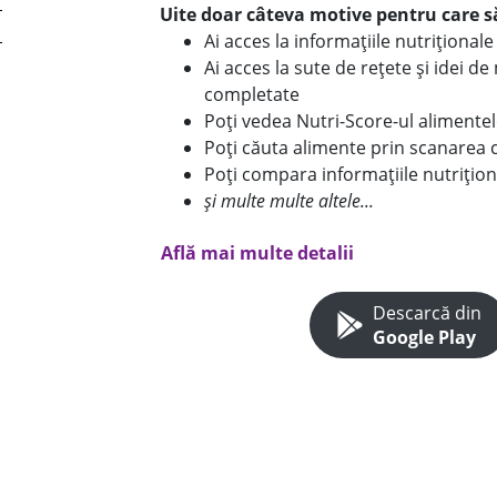
Uite doar câteva motive pentru care să
Ai acces la informațiile nutriționa
Ai acces la sute de rețete și idei d
completate
Poți vedea Nutri-Score-ul alimente
Poți căuta alimente prin scanarea 
Poți compara informațiile nutrițion
și multe multe altele...
Află mai multe detalii
Descarcă din
Google Play