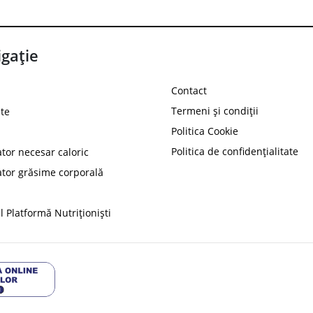
gație
Contact
Termeni și condiții
te
Politica Cookie
Politica de confidențialitate
ator necesar caloric
PROT
ator grăsime corporală
Ai
10%
reducere la
folosind codul
 Platformă Nutriționiști
Profită 