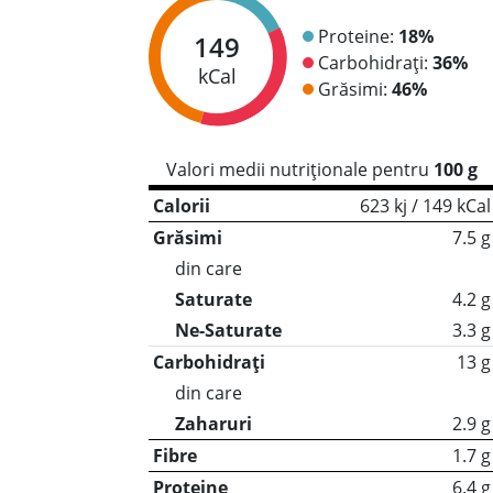
Proteine:
18%
149
Carbohidrați:
36%
kCal
Grăsimi:
46%
Valori medii nutriționale pentru
100 g
Calorii
623 kj / 149 kCal
Grăsimi
7.5 g
din care
Saturate
4.2 g
Ne-Saturate
3.3 g
Carbohidrați
13 g
din care
Zaharuri
2.9 g
Fibre
1.7 g
Proteine
6.4 g