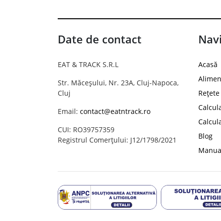
Date de contact
Navi
EAT & TRACK S.R.L
Acasă
Alimen
Str. Măceșului, Nr. 23A, Cluj-Napoca,
Cluj
Rețete
Calcul
Email:
contact@eatntrack.ro
Calcul
CUI: RO39757359
Blog
Registrul Comerțului: J12/1798/2021
Manual