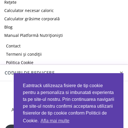
Rețete
Calculator necesar caloric
Calculator grăsime corporală
Blog
Manual Platformă Nutriționiști
Contact
Termeni și condiții
Politica Cookie
Politica de confidențialitate
×
CODURI DE REDUCERE
Eatntrack utilizeaza fisiere de tip cookie
MYPROTEIN
pentru a personaliza si imbunatati experienta
ta pe site-ul nostru. Prin continuarea navigarii
pe site-ul nostru confirmi acceptarea utilizarii
Ai
40%
reducere la orice comandă folosind codul
fisierelor de tip cookie conform Politicii de
EATTRACK
Cookie.
Afla mai multe