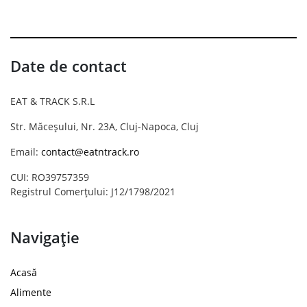
Date de contact
EAT & TRACK S.R.L
Str. Măceșului, Nr. 23A, Cluj-Napoca, Cluj
Email:
contact@eatntrack.ro
CUI: RO39757359
Registrul Comerțului: J12/1798/2021
Navigație
Acasă
Alimente