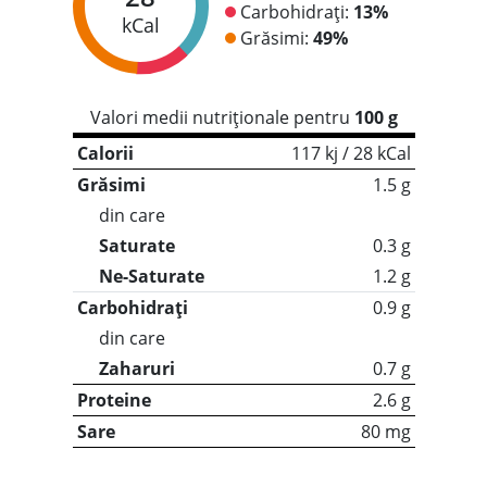
Carbohidrați:
13%
kCal
Grăsimi:
49%
Valori medii nutriționale pentru
100 g
Calorii
117 kj / 28 kCal
Grăsimi
1.5 g
din care
Saturate
0.3 g
Ne-Saturate
1.2 g
Carbohidrați
0.9 g
din care
Zaharuri
0.7 g
Proteine
2.6 g
Sare
80 mg