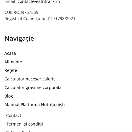
Email:
contact@eatntrack.ro
CUI: RO39757359
Registrul Comerțului: J12/1798/2021
Navigație
Acasă
Alimente
Rețete
Calculator necesar caloric
Calculator grăsime corporală
Blog
Manual Platformă Nutriționiști
Contact
Termeni și condiții