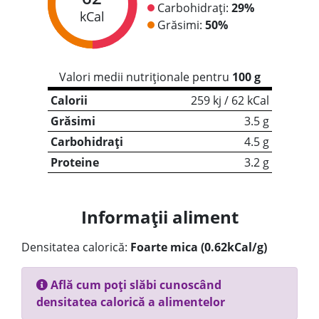
Carbohidrați:
29%
kCal
Grăsimi:
50%
Valori medii nutriționale pentru
100 g
Calorii
259 kj / 62 kCal
Grăsimi
3.5 g
Carbohidrați
4.5 g
Proteine
3.2 g
Informații aliment
Densitatea calorică:
Foarte mica (0.62kCal/g)
Află cum poți slăbi cunoscând
densitatea calorică a alimentelor