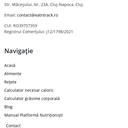
Str. Măceșului, Nr. 23A, Cluj-Napoca, Cluj
Email:
contact@eatntrack.ro
CUI: RO39757359
Registrul Comerțului: J12/1798/2021
Navigație
Acasă
Alimente
Rețete
Calculator necesar caloric
Calculator grăsime corporală
Blog
Manual Platformă Nutriționiști
Contact