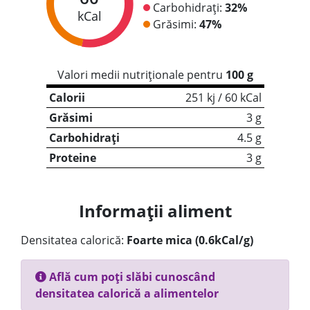
Carbohidrați:
32%
kCal
Grăsimi:
47%
Valori medii nutriționale pentru
100 g
Calorii
251 kj / 60 kCal
Grăsimi
3 g
Carbohidrați
4.5 g
Proteine
3 g
Informații aliment
Densitatea calorică:
Foarte mica (0.6kCal/g)
Află cum poți slăbi cunoscând
densitatea calorică a alimentelor