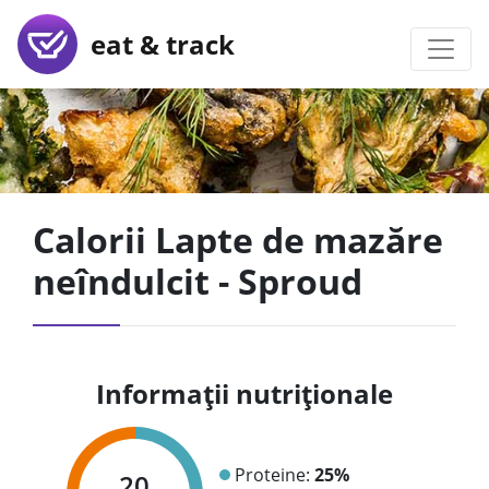
eat & track
Calorii Lapte de mazăre
neîndulcit - Sproud
Informații nutriționale
Proteine:
25%
20