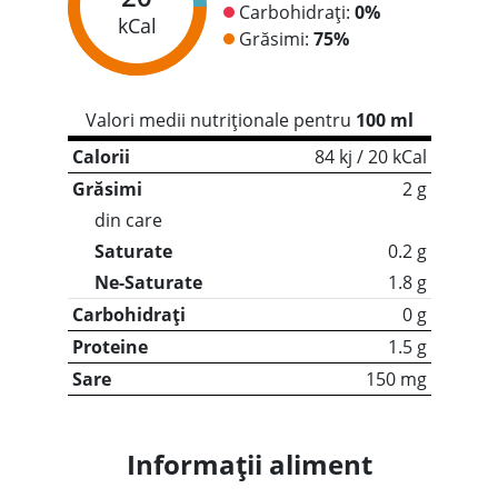
Carbohidrați:
0%
kCal
Grăsimi:
75%
Valori medii nutriționale pentru
100 ml
Calorii
84 kj / 20 kCal
Grăsimi
2 g
din care
Saturate
0.2 g
Ne-Saturate
1.8 g
Carbohidrați
0 g
Proteine
1.5 g
Sare
150 mg
Informații aliment