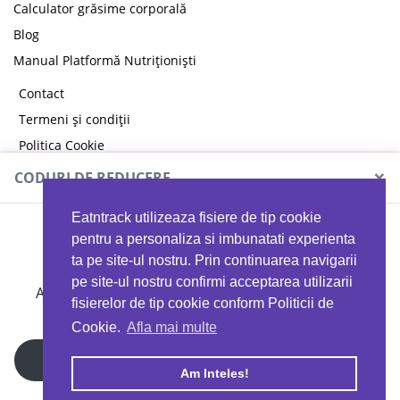
Calculator grăsime corporală
Blog
Manual Platformă Nutriționiști
Contact
Termeni și condiții
Politica Cookie
Politica de confidențialitate
×
CODURI DE REDUCERE
Eatntrack utilizeaza fisiere de tip cookie
MYPROTEIN
pentru a personaliza si imbunatati experienta
ta pe site-ul nostru. Prin continuarea navigarii
pe site-ul nostru confirmi acceptarea utilizarii
Ai
40%
reducere la orice comandă folosind codul
fisierelor de tip cookie conform Politicii de
EATTRACK
Cookie.
Afla mai multe
Profită acum
Am Inteles!
Copyright © 2026 EAT & TRACK S.R.L