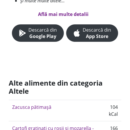
și multe multe altele...
Află mai multe detalii
Descarcă din
Descarcă din
Google Play
App Store
Alte alimente din categoria
Altele
Zacusca pătimașă
104
kCal
Cartofi gratinati cu roșii și mozarella -
166