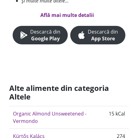
și multe multe altele...
Află mai multe detalii
Descarcă din
Descarcă din
Google Play
App Store
Alte alimente din categoria
Altele
Organic Almond Unsweetened -
15 kCal
Vermondo
Kürtős Kalács
274