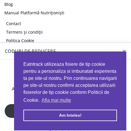
Blog
Manual Platformă Nutriționiști
Contact
Termeni și condiții
Politica Cookie
Politica de confidențialitate
×
CODURI DE REDUCERE
Eatntrack utilizeaza fisiere de tip cookie
MYPROTEIN
pentru a personaliza si imbunatati experienta
ta pe site-ul nostru. Prin continuarea navigarii
pe site-ul nostru confirmi acceptarea utilizarii
Ai
40%
reducere la orice comandă folosind codul
fisierelor de tip cookie conform Politicii de
EATTRACK
Cookie.
Afla mai multe
Profită acum
Am Inteles!
Copyright © 2026 EAT & TRACK S.R.L