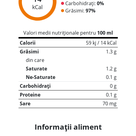
Carbohidrați:
0%
kCal
Grăsimi:
97%
Valori medii nutriționale pentru
100 ml
Calorii
59 kj / 14 kCal
Grăsimi
1.3 g
din care
Saturate
1.2 g
Ne-Saturate
0.1 g
Carbohidrați
0 g
Proteine
0.1 g
Sare
70 mg
Informații aliment