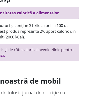
Cal/g)
nsitatea calorică a alimentelor
turi și conține 31 kilocalorii la 100 de
st produs reprezintă 2% aport caloric din
lt (2000 kCal).
c și de câte calorii ai nevoie zilnic pentru
ici.
a noastră de mobil
 de folosit jurnal de nutriție cu