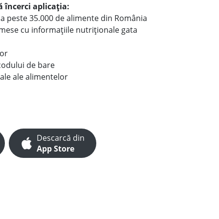
 încerci aplicația:
le a peste 35.000 de alimente din România
e mese cu informațiile nutriționale gata
lor
codului de bare
ale ale alimentelor
Descarcă din
App Store