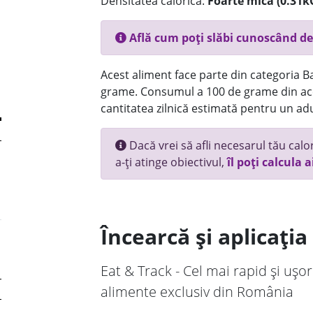
Densitatea calorică:
Foarte mica (0.31k
Află cum poți slăbi cunoscând de
Acest aliment face parte din categoria Bau
grame. Consumul a 100 de grame din ace
cantitatea zilnică estimată pentru un adu
Dacă vrei să afli necesarul tău calori
a-ți atinge obiectivul,
îl poți calcula a
Încearcă și aplicați
Eat & Track - Cel mai rapid și ușor
alimente exclusiv din România