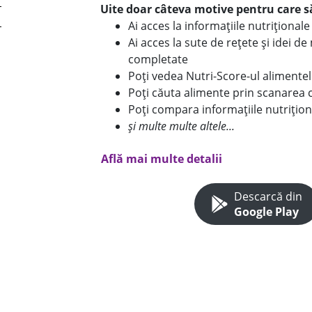
Uite doar câteva motive pentru care să
Ai acces la informațiile nutriționa
Ai acces la sute de rețete și idei d
completate
Poți vedea Nutri-Score-ul alimente
Poți căuta alimente prin scanarea 
Poți compara informațiile nutrițion
și multe multe altele...
Află mai multe detalii
Descarcă din
Google Play