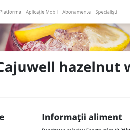
(current)
(current)
Platforma
Aplicație Mobil
Abonamente
Specialiști
 Cajuwell hazelnut 
le
Informații aliment