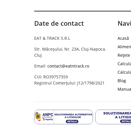
Date de contact
Navi
EAT & TRACK S.R.L
Acasă
Alimen
Str. Măceșului, Nr. 23A, Cluj-Napoca,
Cluj
Rețete
Calcul
Email:
contact@eatntrack.ro
Calcul
CUI: RO39757359
Blog
Registrul Comerțului: J12/1798/2021
Manual