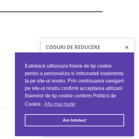
×
CODURI DE REDUCERE
Eatntrack utilizeaza fisiere de tip cookie
O41
MYPROTEIN
pentru a personaliza si imbunatati experienta
ta pe site-ul nostru. Prin continuarea navigarii
 orice comandă
Ai
40%
reducere la orice comandă
pe site-ul nostru confirmi acceptarea utilizarii
EATNTRACK
folosind codul
EATTRACK
fisierelor de tip cookie conform Politicii de
Cookie.
Afla mai multe
acum
Profită acum
Am Inteles!
Copyright © 2026 EAT & TRACK S.R.L