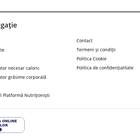
gație
Contact
Termeni și condiții
te
Politica Cookie
Politica de confidențialitate
ator necesar caloric
PROT
ator grăsime corporală
Ai
10%
reducere la
folosind codul
 Platformă Nutriționiști
Profită 