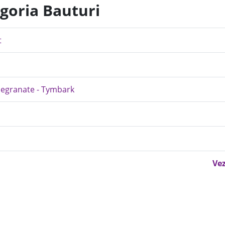
egoria Bauturi
t
megranate - Tymbark
Vez