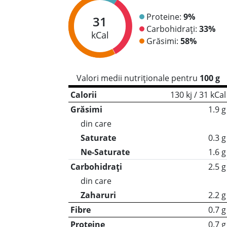
Proteine:
9%
31
Carbohidrați:
33%
kCal
Grăsimi:
58%
Valori medii nutriționale pentru
100 g
Calorii
130 kj / 31 kCal
Grăsimi
1.9 g
din care
Saturate
0.3 g
Ne-Saturate
1.6 g
Carbohidrați
2.5 g
din care
Zaharuri
2.2 g
Fibre
0.7 g
Proteine
0.7 g