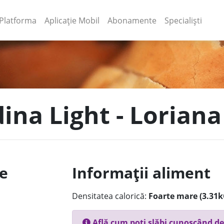
(current)
(current)
Platforma
Aplicație Mobil
Abonamente
Specialiști
dina Light - Loriana
le
Informații aliment
Densitatea calorică:
Foarte mare (3.31k
Află cum poți slăbi cunoscând de