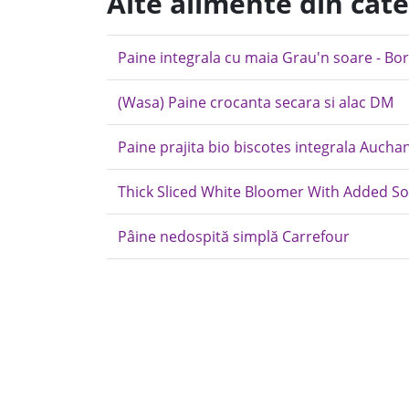
Alte alimente din cat
Paine integrala cu maia Grau'n soare - Bo
(Wasa) Paine crocanta secara si alac DM
Paine prajita bio biscotes integrala Aucha
Thick Sliced White Bloomer With Added 
Pâine nedospită simplă Carrefour