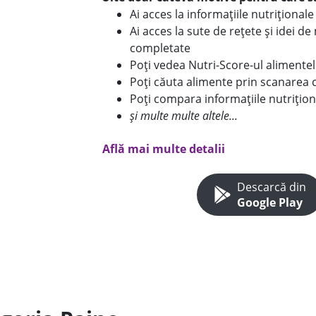
Ai acces la informațiile nutriționa
Ai acces la sute de rețete și idei d
completate
Poți vedea Nutri-Score-ul alimente
Poți căuta alimente prin scanarea 
Poți compara informațiile nutrițion
și multe multe altele...
Află mai multe detalii
Descarcă din
Google Play