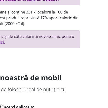
ne și conține 331 kilocalorii la 100 de
st produs reprezintă 17% aport caloric din
lt (2000 kCal).
c și de câte calorii ai nevoie zilnic pentru
ici.
a noastră de mobil
 de folosit jurnal de nutriție cu
 încerci aplicația: