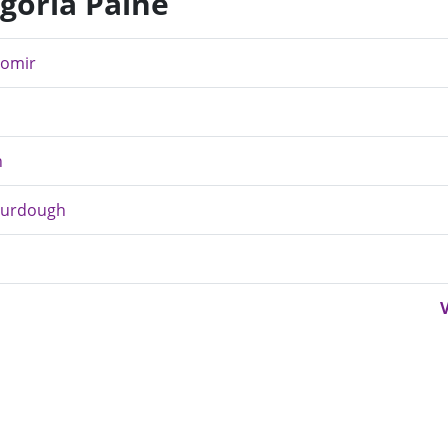
egoria Paine
romir
n
Sourdough
V