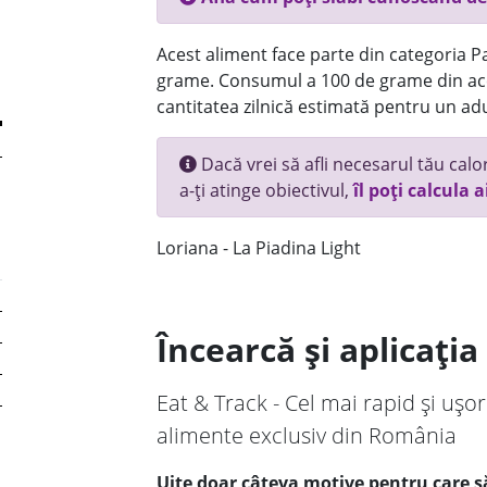
Acest aliment face parte din categoria Pai
grame. Consumul a 100 de grame din ace
cantitatea zilnică estimată pentru un adu
Dacă vrei să afli necesarul tău calori
a-ți atinge obiectivul,
îl poți calcula a
Loriana - La Piadina Light
Încearcă și aplicați
Eat & Track - Cel mai rapid și ușor
alimente exclusiv din România
Uite doar câteva motive pentru care să