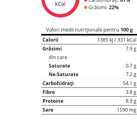
kCal
Grăsimi:
22%
Valori medii nutriționale pentru
100 g
Calorii
1385 kj / 331 kCal
Grăsimi
7.9 g
din care
Saturate
0.7 g
Ne-Saturate
7.2 g
Carbohidrați
54.1 g
Fibre
3.8 g
Proteine
8.9 g
Sare
1590 mg