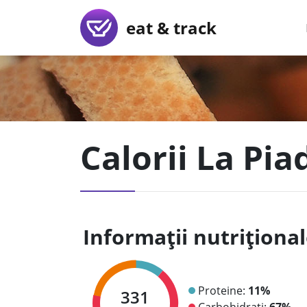
eat & track
Calorii La Pia
Informații nutriționa
Proteine:
11%
331
Carbohidrați:
67%