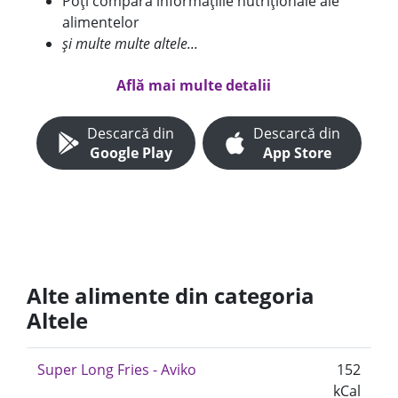
Poți compara informațiile nutriționale ale
alimentelor
și multe multe altele...
Află mai multe detalii
Descarcă din
Descarcă din
Google Play
App Store
Alte alimente din categoria
Altele
Super Long Fries - Aviko
152
kCal