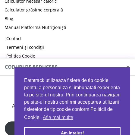
Calculator necesar caloric
Calculator grăsime corporală
Blog
Manual Platformă Nutriționiști
Contact
Termeni și condiții
Politica Cookie
Politica de confidențialitate
×
CODURI DE REDUCERE
Eatntrack utilizeaza fisiere de tip cookie
MYPROTEIN
pentru a personaliza si imbunatati experienta
ta pe site-ul nostru. Prin continuarea navigarii
pe site-ul nostru confirmi acceptarea utilizarii
Ai
40%
reducere la orice comandă folosind codul
fisierelor de tip cookie conform Politicii de
EATTRACK
Cookie.
Afla mai multe
Profită acum
Am Inteles!