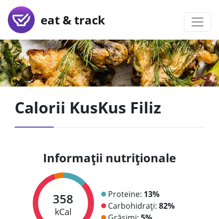
eat & track
Calorii KusKus Filiz
Informații nutriționale
Proteine:
13%
358
Carbohidrați:
82%
kCal
Grăsimi:
5%