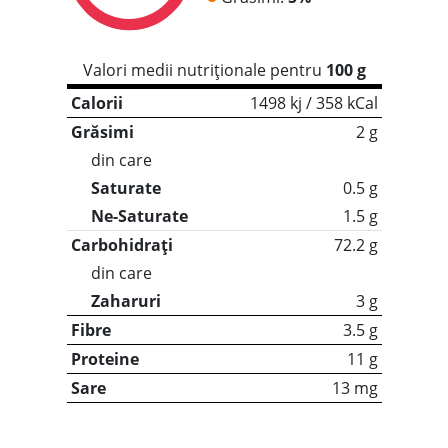
Valori medii nutriționale pentru
100 g
Calorii
1498 kj / 358 kCal
Grăsimi
2 g
din care
Saturate
0.5 g
Ne-Saturate
1.5 g
Carbohidrați
72.2 g
din care
Zaharuri
3 g
Fibre
3.5 g
Proteine
11 g
Sare
13 mg