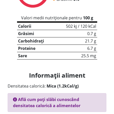
Valori medii nutriționale pentru
100 g
Calorii
502 kj / 120 kCal
Grăsimi
0.7 g
Carbohidrați
21.7 g
Proteine
6.7 g
Sare
25.5 mg
Informații aliment
Densitatea calorică:
Mica (1.2kCal/g)
Află cum poți slăbi cunoscând
densitatea calorică a alimentelor