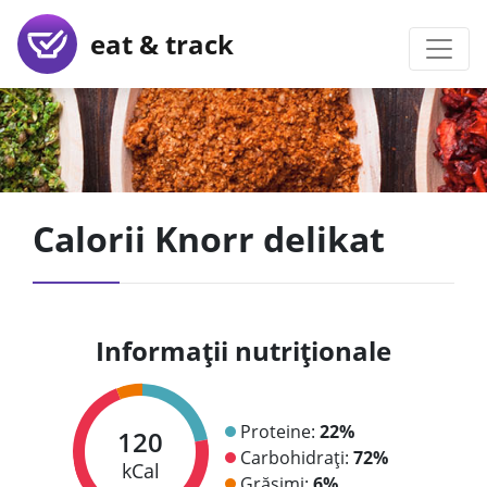
eat & track
Calorii Knorr delikat
Informații nutriționale
Proteine:
22%
120
Carbohidrați:
72%
kCal
Grăsimi:
6%