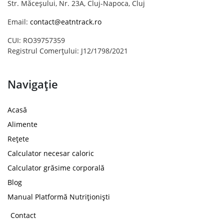
Str. Măceșului, Nr. 23A, Cluj-Napoca, Cluj
Email:
contact@eatntrack.ro
CUI: RO39757359
Registrul Comerțului: J12/1798/2021
Navigație
Acasă
Alimente
Rețete
Calculator necesar caloric
Calculator grăsime corporală
Blog
Manual Platformă Nutriționiști
Contact