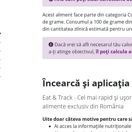
Acest aliment face parte din categoria Co
de grame. Consumul a 100 de grame din 
din cantitatea zilnică estimată pentru un
Dacă vrei să afli necesarul tău calori
a-ți atinge obiectivul,
îl poți calcula a
Încearcă și aplicați
Eat & Track - Cel mai rapid și ușor
alimente exclusiv din România
Uite doar câteva motive pentru care să
Ai acces la informațiile nutriționa