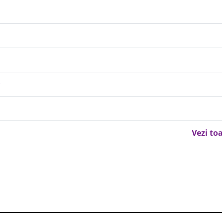
r
Vezi to