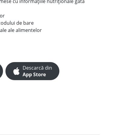
e mese cu informațiile nutriționale gata
lor
codului de bare
ale ale alimentelor
Descarcă din
App Store