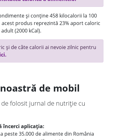
ndimente și conține 458 kilocalorii la 100
acest produs reprezintă 23% aport caloric
 adult (2000 kCal).
c și de câte calorii ai nevoie zilnic pentru
ici.
a noastră de mobil
 de folosit jurnal de nutriție cu
 încerci aplicația:
le a peste 35.000 de alimente din România