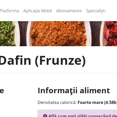
(current)
(current)
Platforma
Aplicație Mobil
Abonamente
Specialiști
 Dafin (Frunze)
le
Informații aliment
Densitatea calorică:
Foarte mare (4.58k
Află cum poți slăbi cunoscând de