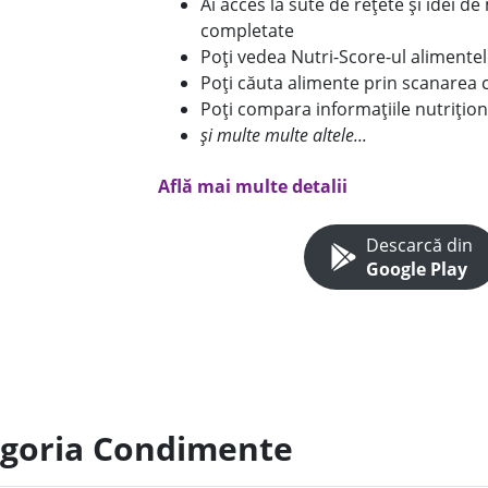
Ai acces la sute de rețete și idei d
completate
Poți vedea Nutri-Score-ul alimente
Poți căuta alimente prin scanarea 
Poți compara informațiile nutrițion
și multe multe altele...
Află mai multe detalii
Descarcă din
Google Play
tegoria Condimente