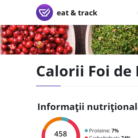
eat & track
Calorii Foi de
Informații nutriționa
Proteine:
7%
458
Carbohidrați:
74%