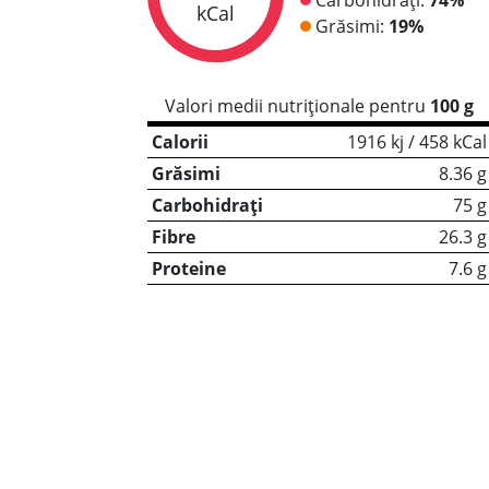
kCal
Grăsimi:
19%
Valori medii nutriționale pentru
100 g
Calorii
1916 kj / 458 kCal
Grăsimi
8.36 g
Carbohidrați
75 g
Fibre
26.3 g
Proteine
7.6 g