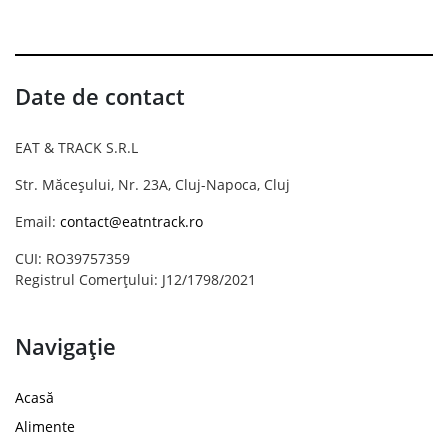
Date de contact
EAT & TRACK S.R.L
Str. Măceșului, Nr. 23A, Cluj-Napoca, Cluj
Email:
contact@eatntrack.ro
CUI: RO39757359
Registrul Comerțului: J12/1798/2021
Navigație
Acasă
Alimente