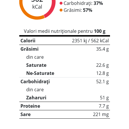
Carbohidrați:
37%
kCal
Grăsimi:
57%
Valori medii nutriționale pentru
100 g
Calorii
2351 kj / 562 kCal
Grăsimi
35.4 g
din care
Saturate
22.6 g
Ne-Saturate
12.8 g
Carbohidrați
52.1 g
din care
Zaharuri
51 g
Proteine
7.7 g
Sare
221 mg