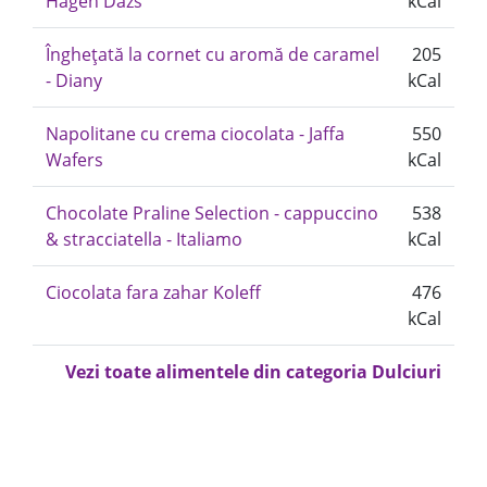
Hagen Dazs
kCal
Înghețată la cornet cu aromă de caramel
205
- Diany
kCal
Napolitane cu crema ciocolata - Jaffa
550
Wafers
kCal
Chocolate Praline Selection - cappuccino
538
& stracciatella - Italiamo
kCal
Ciocolata fara zahar Koleff
476
kCal
Vezi toate alimentele din categoria Dulciuri