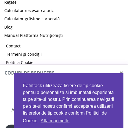
Rețete
Calculator necesar caloric
Calculator grăsime corporală
Blog
Manual Platformă Nutriționiști
Contact
Termeni și condiții
Politica Cookie
Politica de confidențialitate
×
CODURI DE REDUCERE
Eatntrack utilizeaza fisiere de tip cookie
MYPROTEIN
pentru a personaliza si imbunatati experienta
ta pe site-ul nostru. Prin continuarea navigarii
pe site-ul nostru confirmi acceptarea utilizarii
Ai
40%
reducere la orice comandă folosind codul
fisierelor de tip cookie conform Politicii de
EATTRACK
Cookie.
Afla mai multe